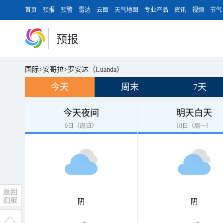
首页
预报
预警
雷达
云图
天气地图
专业产品
资讯
视频
节气
预报
国际
>
安哥拉
>
罗安达（Luanda）
今天
周末
7天
今天夜间
明天白天
9日（周日）
10日（周一）
阴
阴