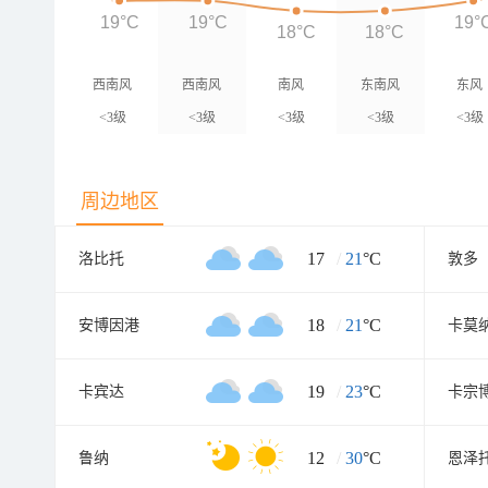
19°C
19°C
19°
18°C
18°C
西南风
西南风
南风
东南风
东风
<3级
<3级
<3级
<3级
<3级
周边地区
17
/
21
°C
洛比托
敦多
18
/
21
°C
安博因港
卡莫
19
/
23
°C
卡宾达
卡宗
12
/
30
°C
鲁纳
恩泽