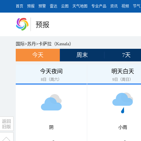
首页
预报
预警
雷达
云图
天气地图
专业产品
资讯
视频
节气
预报
国际
>
苏丹
>
卡萨拉（Kassala）
今天
周末
7天
今天夜间
明天白天
8日（周六）
9日（周日）
阴
小雨