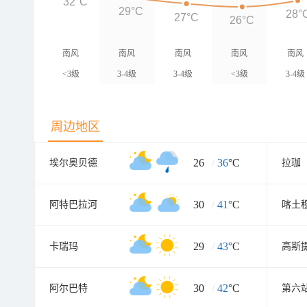
32°C
29°C
28°
27°C
26°C
南风
南风
南风
南风
南风
<3级
3-4级
3-4级
<3级
3-4级
周边地区
26
/
36
°C
埃尔奥贝德
拉珈
30
/
41
°C
阿特巴拉河
喀土
29
/
43
°C
卡瑞玛
高斯
30
/
42
°C
阿尔巴特
第六