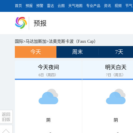
首页
预报
预警
雷达
云图
天气地图
专业产品
资讯
视频
节气
预报
国际
>
马达加斯加
>
法奥克斯卡波（Faux Cap）
今天
周末
7天
今天夜间
明天白天
6日（周四）
7日（周五）
阴
阴