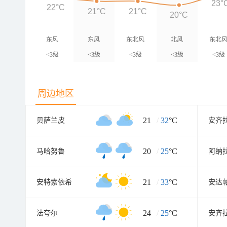
23°
22°C
21°C
21°C
20°C
东风
东风
东北风
北风
东北
<3级
<3级
<3级
<3级
<3级
周边地区
21
/
32
°C
贝萨兰皮
安齐
20
/
25
°C
马哈努鲁
阿纳
21
/
33
°C
安特索依希
安达
24
/
25
°C
法夸尔
安齐