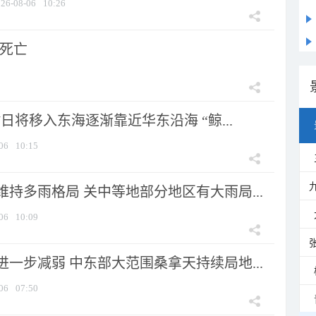
26-08-06
10:26
人死亡
7日将移入东海逐渐靠近华东沿海 “鲸...
06
10:15
持多雨格局 关中等地部分地区有大雨局...
06
10:09
一步减弱 中东部大范围桑拿天持续局地...
06
07:50