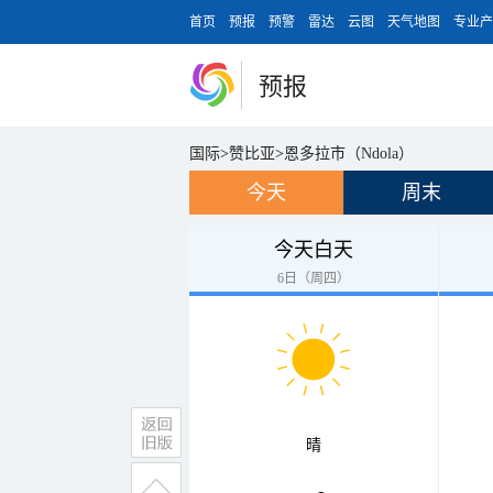
首页
预报
预警
雷达
云图
天气地图
专业产
预报
国际
>
赞比亚
>
恩多拉市（Ndola）
今天
周末
今天白天
6日（周四）
晴