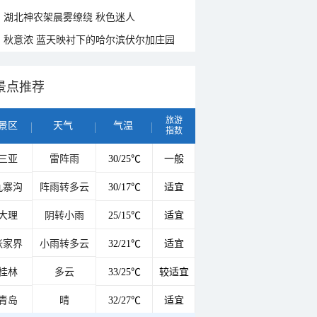
湖北神农架晨雾缭绕 秋色迷人
秋意浓 蓝天映衬下的哈尔滨伏尔加庄园
景点推荐
旅游
景区
天气
气温
指数
三亚
雷阵雨
30/25℃
一般
九寨沟
阵雨转多云
30/17℃
适宜
大理
阴转小雨
25/15℃
适宜
张家界
小雨转多云
32/21℃
适宜
桂林
多云
33/25℃
较适宜
青岛
晴
32/27℃
适宜