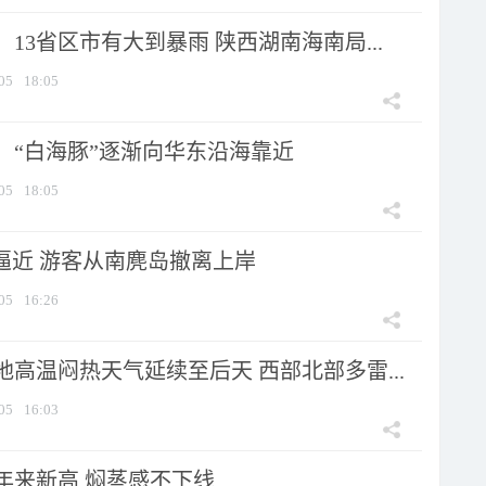
13省区市有大到暴雨 陕西湖南海南局...
05
18:05
：“白海豚”逐渐向华东沿海靠近
05
18:05
”逼近 游客从南麂岛撤离上岸
05
16:26
高温闷热天气延续至后天 西部北部多雷...
05
16:03
年来新高 焖蒸感不下线