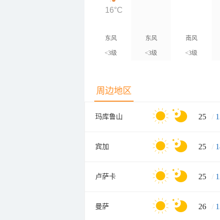
16°C
东风
东风
南风
<3级
<3级
<3级
周边地区
25
/
1
玛库鲁山
25
/
1
宾加
25
/
1
卢萨卡
26
/
1
曼萨