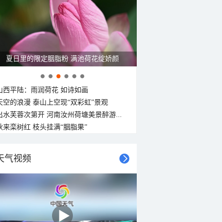
金色花海上线 青海门源油菜花大面积开放
山西平陆：雨润荷花 如诗如画
天空的浪漫 泰山上空现“双彩虹”景观
出水芙蓉次第开 河南汝州荷塘美景醉游...
秋来栾树红 枝头挂满“胭脂果”
天气视频