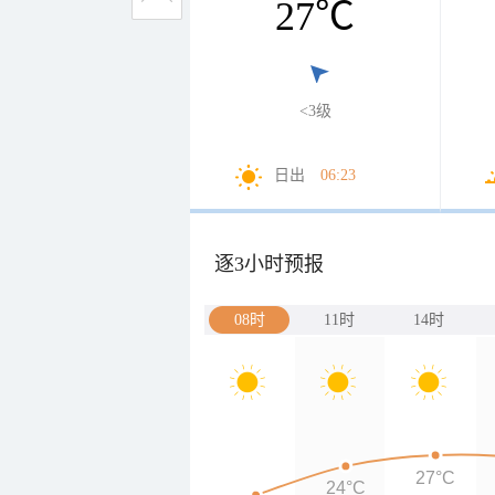
27
℃
<3级
日出
06:23
逐3小时预报
08时
11时
14时
27°C
24°C