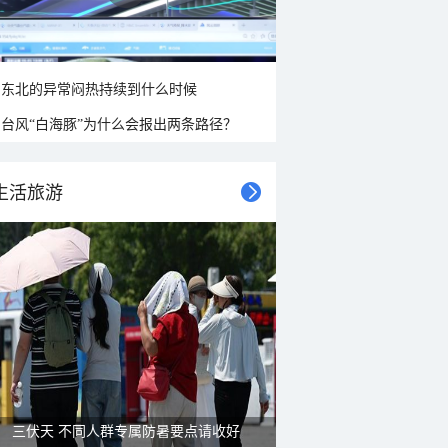
东北的异常闷热持续到什么时候
台风“白海豚”为什么会报出两条路径？
生活旅游
雨后峨眉沟壑尽显 金顶显真容