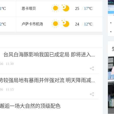
1
°C
25
/
17
°C
恩卡塔贝
2
°C
24
/
12
°C
卢萨卡市机场
台风白海豚影响我国已成定局 即将进入...
06
11:30
较强局地有暴雨并伴强对流 明天降雨减...
06
11:15
 邂逅一场大自然的顶级配色