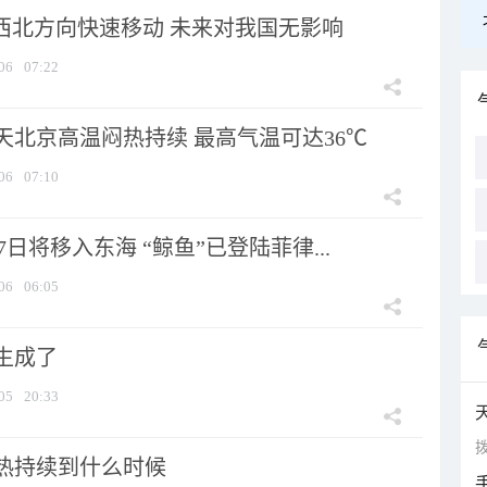
向西北方向快速移动 未来对我国无影响
06
07:22
天北京高温闷热持续 最高气温可达36℃
06
07:10
7日将移入东海 “鲸鱼”已登陆菲律...
06
06:05
生成了
05
20:33
拨
热持续到什么时候