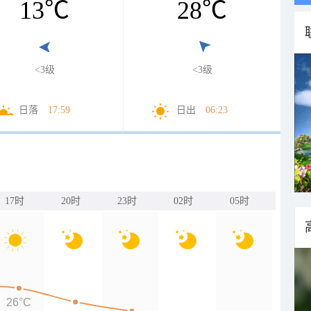
13
℃
28
℃
<3级
<3级
日落
17:59
日出
06:23
17时
20时
23时
02时
05时
26°C