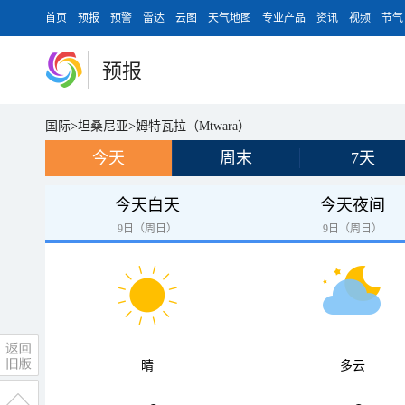
首页
预报
预警
雷达
云图
天气地图
专业产品
资讯
视频
节气
预报
国际
>
坦桑尼亚
>
姆特瓦拉（Mtwara）
今天
周末
7天
今天白天
今天夜间
9日（周日）
9日（周日）
晴
多云