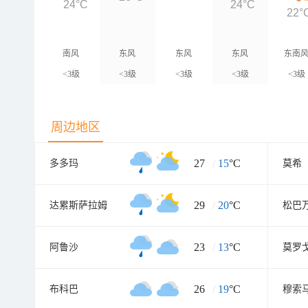
24°C
24°C
22°
南风
东风
东风
东风
东南
<3级
<3级
<3级
<3级
<3级
周边地区
27
/
15
°C
多多玛
莫希
29
/
20
°C
达累斯萨拉姆
松巴
23
/
13
°C
阿鲁沙
莫罗
26
/
19
°C
布科巴
穆索