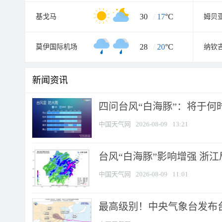
30
/
17
°C
基戈马
姆贝
28
/
20
°C
莫伊国际机场
纳钦
新闻资讯
四问台风“白海豚”：将于何时
中国天气网
2026-08-09
13:21
台风“白海豚”影响增强 浙江
中国天气网
2026-08-09
11:01
最高级别！中央气象台发布台风