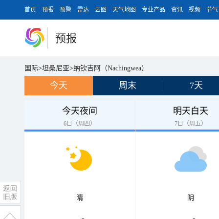
首页
预报
预警
雷达
云图
天气地图
专业产品
资讯
视频
节气
预报
国际
>
坦桑尼亚
>
纳钦吉阿（Nachingwea）
今天
周末
7天
今天夜间
明天白天
6日（周四）
7日（周五）
晴
阴