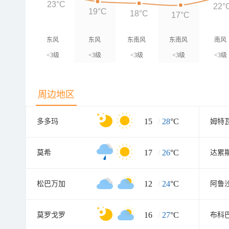
23°C
22°
19°C
18°C
17°C
东风
东风
东南风
东南风
南风
<3级
<3级
<3级
<3级
<3级
周边地区
15
/
28
°C
多多玛
姆特
17
/
26
°C
莫希
达累
12
/
24
°C
松巴万加
阿鲁
16
/
27
°C
莫罗戈罗
布科