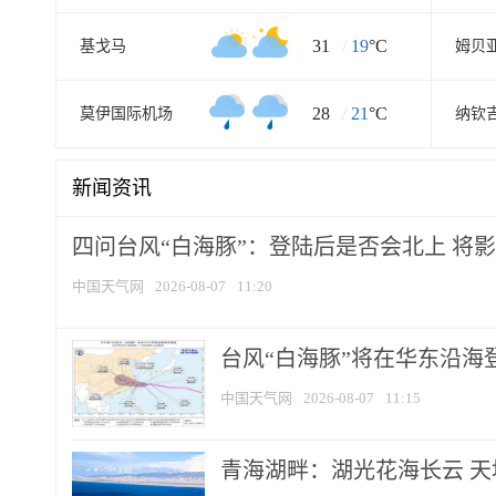
31
/
19
°C
基戈马
姆贝
28
/
21
°C
莫伊国际机场
纳钦
新闻资讯
四问台风“白海豚”：登陆后是否会北上 将影响
中国天气网
2026-08-07
11:20
台风“白海豚”将在华东沿海
中国天气网
2026-08-07
11:15
青海湖畔：湖光花海长云 