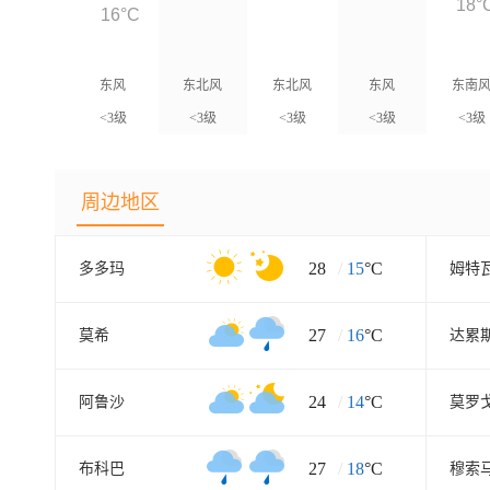
18°
16°C
东风
东北风
东北风
东风
东南
<3级
<3级
<3级
<3级
<3级
周边地区
28
/
15
°C
多多玛
姆特
27
/
16
°C
莫希
达累
24
/
14
°C
阿鲁沙
莫罗
27
/
18
°C
布科巴
穆索