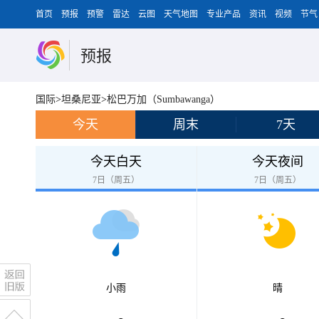
首页
预报
预警
雷达
云图
天气地图
专业产品
资讯
视频
节气
预报
国际
>
坦桑尼亚
>
松巴万加（Sumbawanga）
今天
周末
7天
今天白天
今天夜间
7日（周五）
7日（周五）
小雨
晴