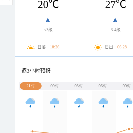
20
℃
27
℃
<3级
3-4级
日落
18:26
日出
06:28
逐3小时预报
21时
00时
03时
06时
09时