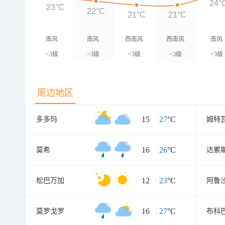
24°
23°C
22°C
21°C
21°C
南风
南风
西南风
西南风
南风
<3级
<3级
<3级
<3级
<3级
周边地区
15
/
27
°C
多多玛
姆特
16
/
26
°C
莫希
达累
12
/
23
°C
松巴万加
阿鲁
16
/
27
°C
莫罗戈罗
布科