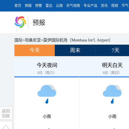
首页
预报
预警
雷达
云图
天气地图
专业产品
资讯
视频
节气
预报
国际
>
坦桑尼亚
>
莫伊国际机场（Mombasa Int'L Airport）
今天
周末
7天
今天夜间
明天白天
8日（周六）
9日（周日）
小雨
小雨