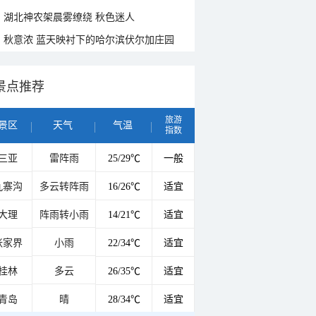
湖北神农架晨雾缭绕 秋色迷人
秋意浓 蓝天映衬下的哈尔滨伏尔加庄园
景点推荐
旅游
景区
天气
气温
指数
三亚
雷阵雨
25/29℃
一般
九寨沟
多云转阵雨
16/26℃
适宜
大理
阵雨转小雨
14/21℃
适宜
张家界
小雨
22/34℃
适宜
桂林
多云
26/35℃
适宜
青岛
晴
28/34℃
适宜