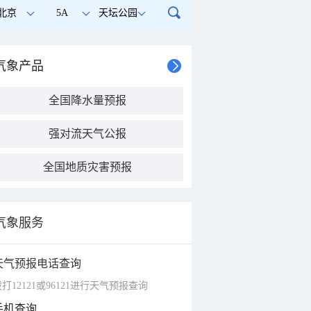
北京
5A
天坛公园
气象产品
全国降水量预报
强对流天气公报
全国地质灾害预报
气象服务
天气预报电话查询
打12121或96121进行天气预报查询
手机查询