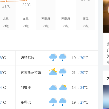
22°C
21°C
北风
东风
西南风
西南风
南风
<3级
<3级
<3级
<3级
<3级
8
°C
19
/
30
°C
姆特瓦拉
6
°C
21
/
29
°C
达累斯萨拉姆
4
°C
14
/
24
°C
阿鲁沙
7
°C
19
/
27
°C
布科巴