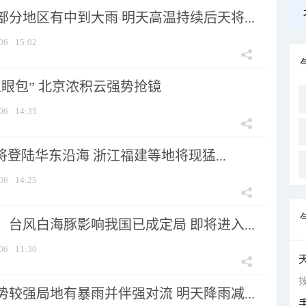
分地区有中到大雨 明天高温持续后天将...
06
15:02
显眼包” 北京浓积云强势抢镜
06
14:35
将登陆华东沿海 浙江福建等地将现猛...
06
14:25
台风白海豚影响我国已成定局 即将进入...
06
11:30
拨
较强局地有暴雨并伴强对流 明天降雨减...