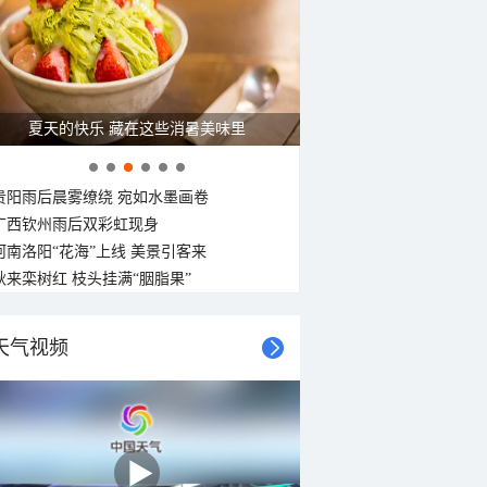
夏天的快乐 藏在这些消暑美味里
贵阳雨后晨雾缭绕 宛如水墨画卷
广西钦州雨后双彩虹现身
河南洛阳“花海”上线 美景引客来
秋来栾树红 枝头挂满“胭脂果”
天气视频