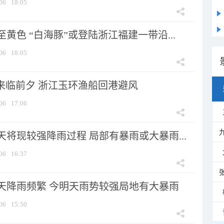
06
18:05
黄色 “白海豚”或登陆浙江福建一带沿...
06
18:05
”来临前夕 浙江玉环渔船回港避风
06
17:06
将现较强降雨过程 局部有暴雨或大暴雨...
06
16:37
天降雨频繁 今明天雨势较强局地有大暴雨
06
15:50