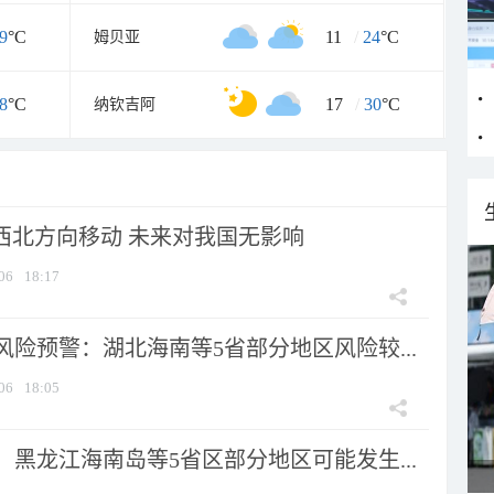
9
°C
11
/
24
°C
姆贝亚
8
°C
17
/
30
°C
纳钦吉阿
向西北方向移动 未来对我国无影响
06
18:17
险预警：湖北海南等5省部分地区风险较...
06
18:05
黑龙江海南岛等5省区部分地区可能发生...