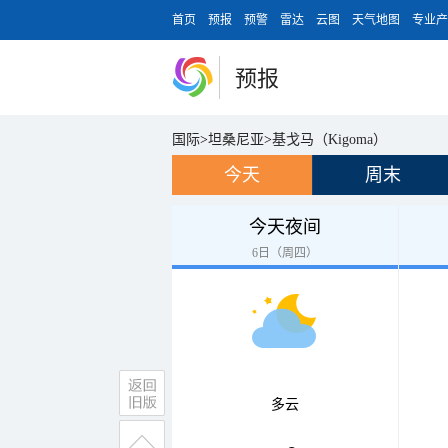
首页
预报
预警
雷达
云图
天气地图
专业产
预报
国际
>
坦桑尼亚
>
基戈马（Kigoma）
今天
周末
今天夜间
6日（周四）
多云