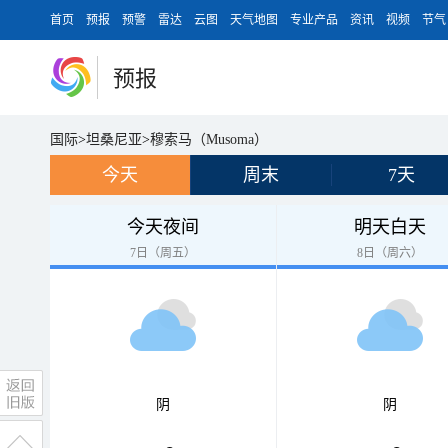
首页
预报
预警
雷达
云图
天气地图
专业产品
资讯
视频
节气
预报
国际
>
坦桑尼亚
>
穆索马（Musoma）
今天
周末
7天
今天夜间
明天白天
7日（周五）
8日（周六）
阴
阴