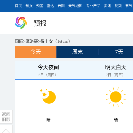
首页
预报
预警
雷达
云图
天气地图
专业产品
资讯
视频
节气
预报
国际
>
摩洛哥
>
得土安（Tetuan）
今天
周末
7天
今天夜间
明天白天
6日（周四）
7日（周五）
晴
晴