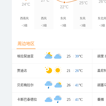
27°C
26°
25°C
24°C
22°C
西南风
西风
东风
东风
东北
<3级
<3级
<3级
<3级
<3级
周边地区
25
/
39
°C
埃拉契迪亚
胡里
21
/
26
°C
贾迪达
盖尼
26
/
41
°C
贝尼梅拉尔
胡塞
25
/
41
°C
卡斯巴泰德拉
番摊