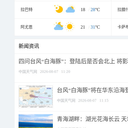
18
/
28
°C
拉巴特
拉腊
21
/
31
°C
阿尤恩
卡萨
新闻资讯
四问台风“白海豚”：登陆后是否会北上 将影响
中国天气网
2026-08-07
11:20
台风“白海豚”将在华东沿海
中国天气网
2026-08-07
11:15
青海湖畔：湖光花海长云 