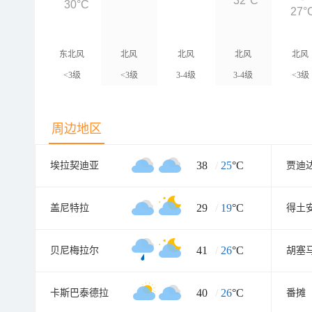
32°C
30°C
27°
东北风
北风
北风
北风
北风
<3级
<3级
3-4级
3-4级
<3级
周边地区
38
/
25
°C
埃拉契迪亚
贾迪
29
/
19
°C
盖尼特拉
得土
41
/
26
°C
贝尼梅拉尔
胡塞
40
/
26
°C
卡斯巴泰德拉
番摊