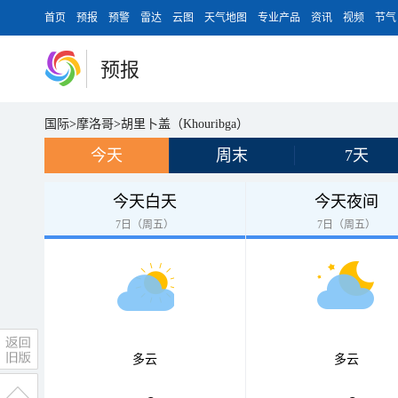
首页
预报
预警
雷达
云图
天气地图
专业产品
资讯
视频
节气
预报
国际
>
摩洛哥
>
胡里卜盖（Khouribga）
今天
周末
7天
今天白天
今天夜间
7日（周五）
7日（周五）
多云
多云