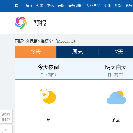
首页
预报
预警
雷达
云图
天气地图
专业产品
资讯
视频
节气
预报
国际
>
突尼斯
>
梅德宁（Medenine）
今天
周末
7天
今天夜间
明天白天
6日（周四）
7日（周五）
晴
多云