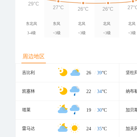
29°C
27°C
27°
26°C
26°C
东北风
东风
北风
北风
北风
3-4级
<3级
<3级
<3级
<3级
周边地区
26
/
39
°C
吉比利
坚杜
22
/
34
°C
凯塞林
纳布
19
/
30
°C
塔莱
加贝
24
/
35
°C
雷马达
加夫