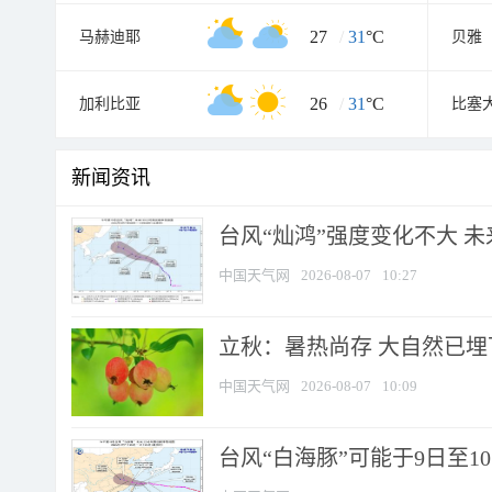
27
/
31
°C
马赫迪耶
贝雅
26
/
31
°C
加利比亚
比塞
新闻资讯
台风“灿鸿”强度变化不大 
中国天气网
2026-08-07
10:27
立秋：暑热尚存 大自然已
中国天气网
2026-08-07
10:09
台风“白海豚”可能于9日至1