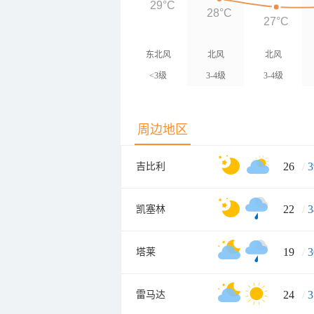
29°C
28°C
27°C
东北风
北风
北风
<3级
3-4级
3-4级
周边地区
26
/
3
吉比利
22
/
3
凯塞林
19
/
3
塔莱
24
/
3
雷马达