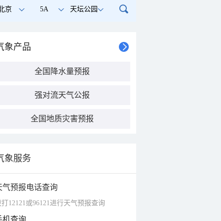
北京
5A
天坛公园
气象产品
全国降水量预报
强对流天气公报
全国地质灾害预报
气象服务
天气预报电话查询
打12121或96121进行天气预报查询
手机查询