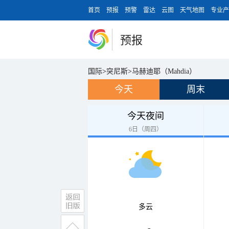
首页
预报
预警
雷达
云图
天气地图
专业产
预报
国际
>
突尼斯
>
马赫迪耶（Mahdia）
今天
周末
今天夜间
6日（周四）
多云