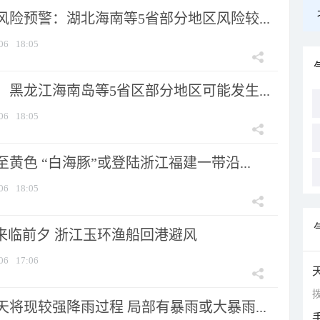
险预警：湖北海南等5省部分地区风险较...
06
18:05
黑龙江海南岛等5省区部分地区可能发生...
06
18:05
黄色 “白海豚”或登陆浙江福建一带沿...
06
18:05
”来临前夕 浙江玉环渔船回港避风
06
17:06
拨
将现较强降雨过程 局部有暴雨或大暴雨...