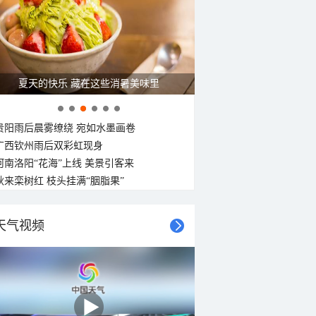
夏天的快乐 藏在这些消暑美味里
贵阳雨后晨雾缭绕 宛如水墨画卷
广西钦州雨后双彩虹现身
河南洛阳“花海”上线 美景引客来
秋来栾树红 枝头挂满“胭脂果”
天气视频