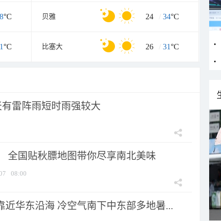
8
°C
24
/
34
°C
贝雅
1
°C
26
/
31
°C
比塞大
天有雷阵雨短时雨强较大
节！ 全国贴秋膘地图带你尽享南北美味
07
08:00
靠近华东沿海 冷空气南下中东部多地暑...