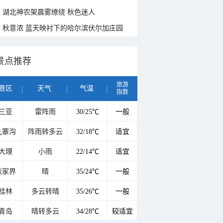
湖北神农架晨雾缭绕 秋色迷人
秋意浓 蓝天映衬下的哈尔滨伏尔加庄园
景点推荐
旅游
景区
天气
气温
指数
三亚
雷阵雨
30/25℃
一般
九寨沟
阵雨转多云
32/18℃
适宜
大理
小雨
22/14℃
适宜
张家界
晴
35/24℃
一般
桂林
多云转晴
35/26℃
一般
青岛
晴转多云
34/28℃
较适宜