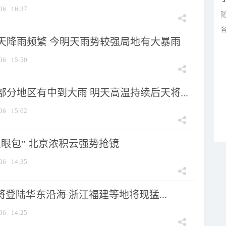
06
16:37
天降雨频繁 今明天雨势较强局地有大暴雨
06
15:50
分地区有中到大雨 明天高温持续后天将...
06
15:02
显眼包” 北京浓积云强势抢镜
06
14:35
将登陆华东沿海 浙江福建等地将现猛...
06
14:25