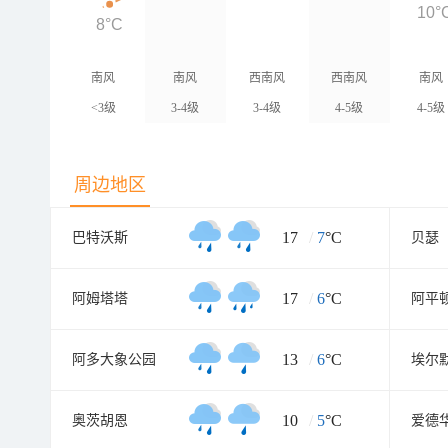
10°
8°C
南风
南风
西南风
西南风
南风
<3级
3-4级
3-4级
4-5级
4-5级
周边地区
17
/
7
°C
巴特沃斯
贝瑟
17
/
6
°C
阿姆塔塔
阿平
13
/
6
°C
阿多大象公园
埃尔
10
/
5
°C
奥茨胡恩
爱德