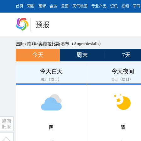
首页
预报
预警
雷达
云图
天气地图
专业产品
资讯
视频
节气
预报
国际
>
南非
>
奥赫拉比斯瀑布（Augrabiesfalls）
今天
周末
7天
今天白天
今天夜间
9日（周日）
9日（周日）
阴
晴