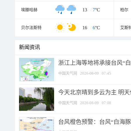
13
/
7
°C
埃滕哈赫
柏尔
16
/
6
°C
贝尔法斯特
艾斯
新闻资讯
浙江上海等地将承接台风“白海
中国天气网
2026-08-09
07:45
今天北京晴到多云为主 明
中国天气网
2026-08-09
07:08
台风橙色预警：台风“白海豚”