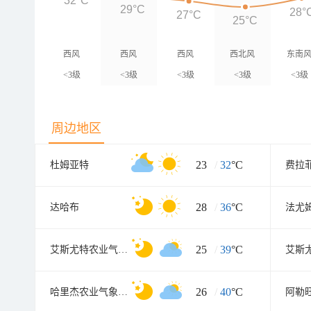
32°C
29°C
28°
27°C
25°C
西风
西风
西风
西北风
东南
<3级
<3级
<3级
<3级
<3级
周边地区
23
/
32
°C
杜姆亚特
费拉
28
/
36
°C
达哈布
法尤
25
/
39
°C
艾斯尤特农业气象组
艾斯
26
/
40
°C
哈里杰农业气象组(哈里杰农业气象站)
阿勒