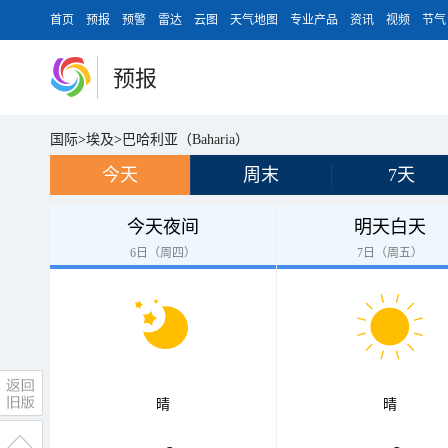
首页
预报
预警
雷达
云图
天气地图
专业产品
资讯
视频
节气
预报
国际
>
埃及
>
巴哈利亚（Baharia）
今天
周末
7天
今天夜间
明天白天
6日（周四）
7日（周五）
晴
晴