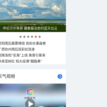
呼伦贝尔草原 藏着最治愈的蓝天白云
贵阳雨后晨雾缭绕 宛如水墨画卷
广西钦州雨后双彩虹现身
河南洛阳“花海”上线 美景引客来
秋来栾树红 枝头挂满“胭脂果”
天气视频