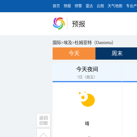
首页
预报
预警
雷达
云图
天气地图
专业产
预报
国际
>
埃及
>
杜姆亚特（Damietta）
今天
周末
今天夜间
7日（周五）
晴