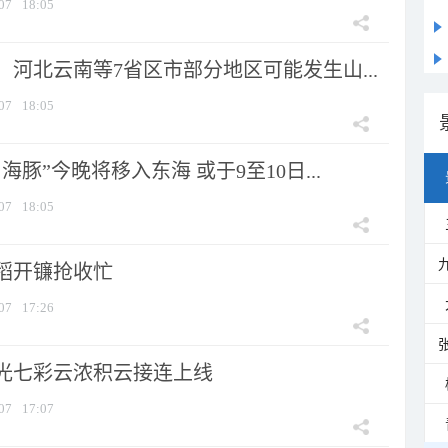
07
18:05
河北云南等7省区市部分地区可能发生山...
07
18:05
海豚”今晚将移入东海 或于9至10日...
07
18:05
稻开镰抢收忙
07
17:26
光七彩云浓积云接连上线
07
17:07