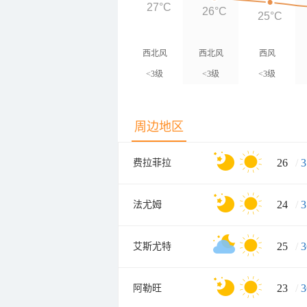
27°C
26°C
25°C
西北风
西北风
西风
<3级
<3级
<3级
周边地区
26
/
3
费拉菲拉
24
/
3
法尤姆
25
/
3
艾斯尤特
23
/
3
阿勒旺