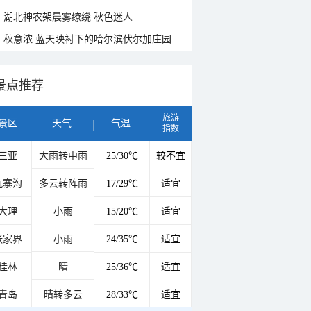
湖北神农架晨雾缭绕 秋色迷人
秋意浓 蓝天映衬下的哈尔滨伏尔加庄园
景点推荐
旅游
景区
天气
气温
指数
三亚
大雨转中雨
25/30℃
较不宜
九寨沟
多云转阵雨
17/29℃
适宜
大理
小雨
15/20℃
适宜
张家界
小雨
24/35℃
适宜
桂林
晴
25/36℃
适宜
青岛
晴转多云
28/33℃
适宜