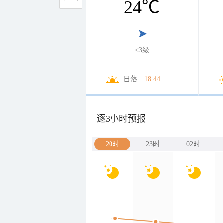
24
℃
<3级
日落
18:44
逐3小时预报
20时
23时
02时