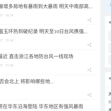
增多局地有暴雨到大暴雨 明天中南部高...
07
16:10
玉环热到破纪录 明天至10日台风携强...
07
15:34
”逼近 直击浙江各地防台风一线现场
07
15:26
会北上 将影响哪些地...
拨
”将在华东沿海登陆 华东地区有强风暴雨