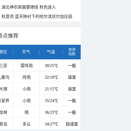
湖北神农架晨雾缭绕 秋色迷人
秋意浓 蓝天映衬下的哈尔滨伏尔加庄园
景点推荐
旅游
景区
天气
气温
指数
三亚
雷阵雨
30/25℃
一般
九寨沟
阵雨
32/18℃
适宜
大理
小雨
21/15℃
适宜
张家界
小雨
35/24℃
一般
桂林
晴
36/25℃
一般
青岛
多云
34/27℃
较适宜