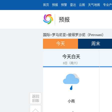
首页
预报
预警
雷达
云图
天气地图
专业产
预报
国际
>
罗马尼亚
>
彼得罗沙尼（Petrosani）
今天
周末
今天白天
8日（周六）
小雨