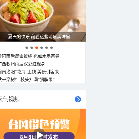
夏天的快乐 藏在这些消暑美味里
贵阳雨后晨雾缭绕 宛如水墨画卷
广西钦州雨后双彩虹现身
河南洛阳“花海”上线 美景引客来
秋来栾树红 枝头挂满“胭脂果”
天气视频