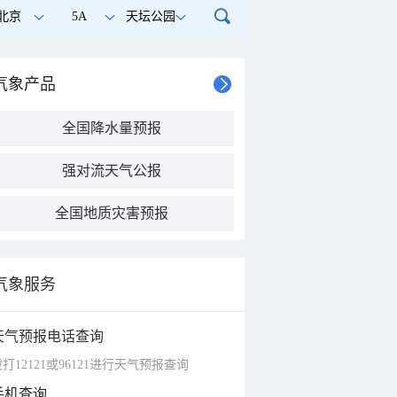
北京
5A
天坛公园
气象产品
全国降水量预报
强对流天气公报
全国地质灾害预报
气象服务
天气预报电话查询
打12121或96121进行天气预报查询
手机查询