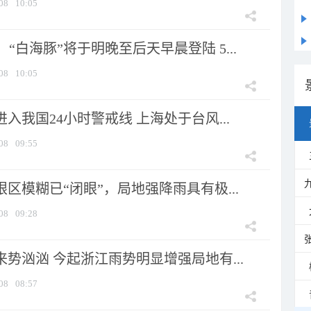
08
10:05
“白海豚”将于明晚至后天早晨登陆 5...
08
10:05
进入我国24小时警戒线 上海处于台风...
08
09:55
眼区模糊已“闭眼”，局地强降雨具有极...
08
09:28
来势汹汹 今起浙江雨势明显增强局地有...
08
08:57