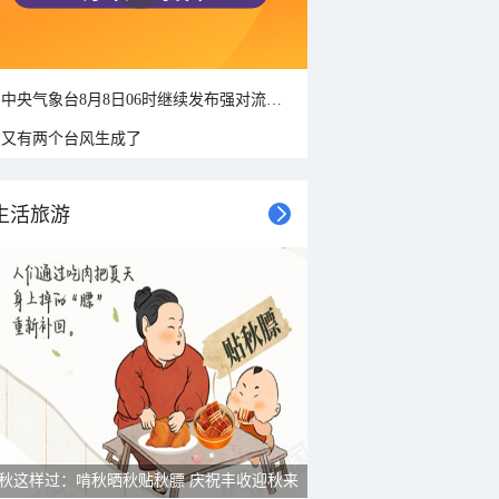
中央气象台8月8日06时继续发布强对流天气蓝色预警
又有两个台风生成了
生活旅游
秋这样过：啃秋晒秋贴秋膘 庆祝丰收迎秋来