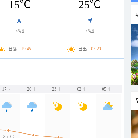
15
℃
25
℃
<3级
<3级
日落
19:45
日出
05:20
17时
20时
23时
02时
05时
25°C