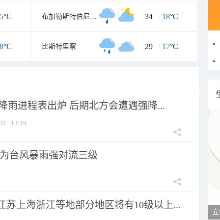
5
°C
34
/
18
°C
布加勒斯特伯尼亚萨
8
°C
29
/
17
°C
比斯特里察
 降雨进程表出炉 后期北方会遭遇强降...
08
13:19
为台风暴雨强对流三级
苏上海浙江等地部分地区将有10级以上...
立