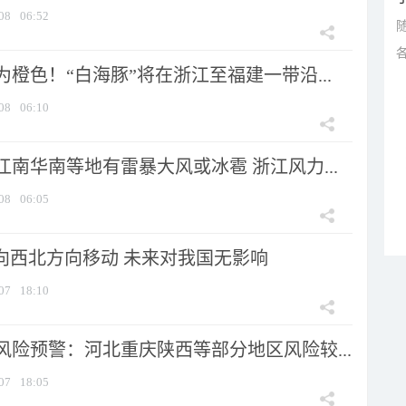
08
06:52
橙色！“白海豚”将在浙江至福建一带沿...
08
06:10
南华南等地有雷暴大风或冰雹 浙江风力...
08
06:05
将向西北方向移动 未来对我国无影响
07
18:10
风险预警：河北重庆陕西等部分地区风险较...
07
18:05