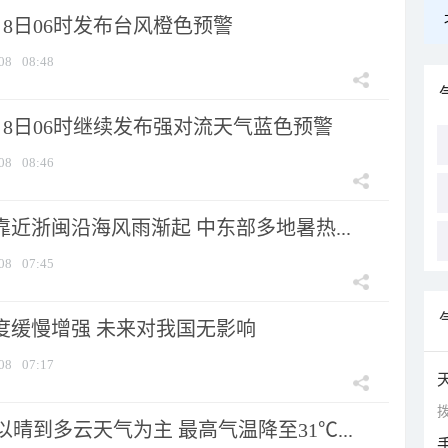
8日06时发布台风橙色预警
08
08:48
月8日06时继续发布强对流天气蓝色预警
08
08:46
靠近浙闽沿海风雨渐起 中东部多地暑热...
08
07:45
强度缓慢增强 未来对我国无影响
08
07:17
拨
晴到多云天气为主 最高气温降至31℃...