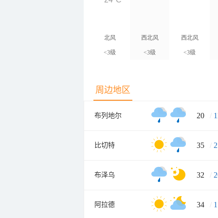
北风
西北风
西北风
<3级
<3级
<3级
周边地区
20
/
1
布列地尔
35
/
2
比切特
32
/
2
布泽乌
34
/
1
阿拉德