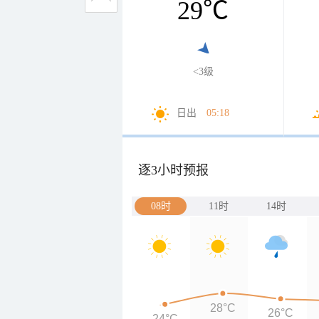
29
℃
<3级
日出
05:18
逐3小时预报
08时
11时
14时
28°C
26°C
24°C