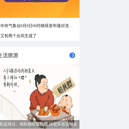
中央气象台8月8日06时继续发布强对流天气蓝色预警
又有两个台风生成了
生活旅游
秋这样过：啃秋晒秋贴秋膘 庆祝丰收迎秋来