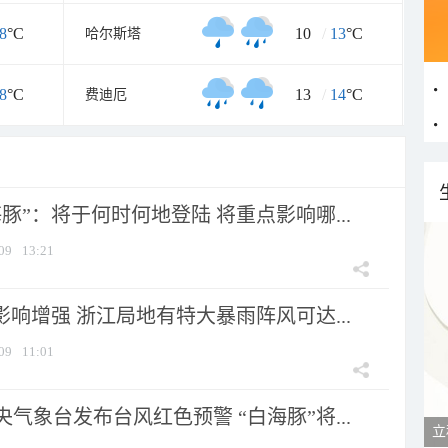
8
°C
10
/
13
°C
哈尔斯塔
8
°C
13
/
14
°C
费迪厄
豚”：将于何时何地登陆 将重点影响哪...
09
13:21
影响增强 浙江局地有特大暴雨阵风可达...
09
11:01
气象台发布台风红色预警 “白海豚”将...
立