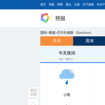
首页
预报
预警
雷达
云图
天气地图
专业产
预报
国际
>
挪威
>
巴尔杜福斯（Bardufoss）
今天
周末
今天夜间
8日（周六）
小雨