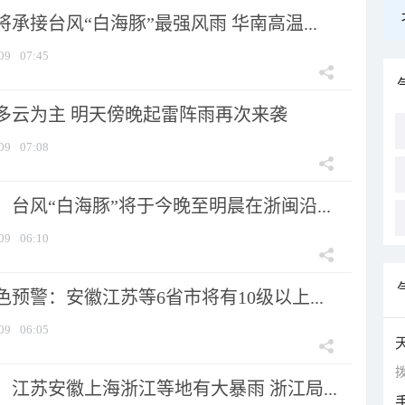
承接台风“白海豚”最强风雨 华南高温...
09
07:45
多云为主 明天傍晚起雷阵雨再次来袭
09
07:08
台风“白海豚”将于今晚至明晨在浙闽沿...
09
06:10
预警：安徽江苏等6省市将有10级以上...
09
06:05
拨
江苏安徽上海浙江等地有大暴雨 浙江局...