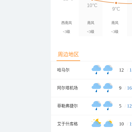
10°C
9°C
西南风
南风
南风
<3级
<3级
<3级
周边地区
12
/
1
哈马尔
9
/
16
阿尔塔机场
5
/
12
菲勒弗捷尔
10
/
1
艾于什库格