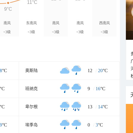
11°C
9°C
南风
东南风
南风
南风
西南风
<3级
<3级
<3级
<3级
<3级
8
°C
12
/
20
°C
奥斯陆
°C
9
/
16
°C
班纳克
°C
13
/
14
°C
卑尔根
9
°C
0
/
3
°C
埃季岛