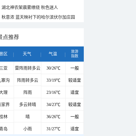
湖北神农架晨雾缭绕 秋色迷人
秋意浓 蓝天映衬下的哈尔滨伏尔加庄园
景点推荐
旅游
景区
天气
气温
指数
三亚
雷阵雨转多云
30/26℃
一般
九寨沟
阵雨转多云
33/19℃
较适宜
大理
阵雨
23/16℃
适宜
张家界
多云转晴
34/23℃
较适宜
桂林
晴
36/26℃
一般
青岛
小雨
31/27℃
适宜