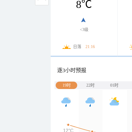
8
℃
<3级
日落
21:16
逐3小时预报
19时
22时
01时
12°C