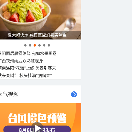
夏天的快乐 藏在这些消暑美味里
贵阳雨后晨雾缭绕 宛如水墨画卷
广西钦州雨后双彩虹现身
河南洛阳“花海”上线 美景引客来
秋来栾树红 枝头挂满“胭脂果”
天气视频