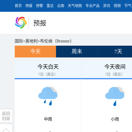
首页
预报
预警
雷达
云图
天气地图
专业产品
资讯
视频
节气
预报
国际
>
奥地利
>
布伦纳（Brenner）
今天
周末
7天
今天白天
今天夜间
7日（周五）
7日（周五）
中雨
小雨