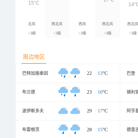
15°C
14°
北风
西北风
西风
西北风
西北
<3级
<3级
<3级
<3级
<3级
周边地区
22
/
13
°C
巴特加施泰因
巴登
23
/
10
°C
布兰德
锡利
29
/
17
°C
波伊斯多夫
阿亨
28
/
15
°C
布雷根茨
德意