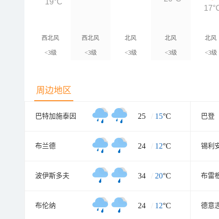
19°C
17°
西北风
西北风
北风
北风
北风
<3级
<3级
<3级
<3级
<3级
周边地区
25
/
15
°C
巴特加施泰因
巴登
24
/
12
°C
布兰德
锡利
34
/
20
°C
波伊斯多夫
布雷
24
/
12
°C
布伦纳
德意