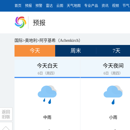
首页
预报
预警
雷达
云图
天气地图
专业产品
资讯
视频
节气
预报
国际
>
奥地利
>
阿亨基希（Achenkirch）
今天
周末
7天
今天白天
今天夜间
6日（周四）
6日（周四）
中雨
小雨