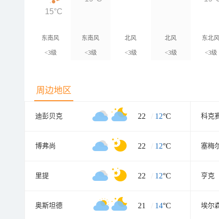
15°C
东南风
东南风
北风
北风
东北
<3级
<3级
<3级
<3级
<3级
周边地区
22
/
12
°C
迪彭贝克
科克
22
/
12
°C
博弗尚
塞梅
22
/
12
°C
里提
亨克
21
/
14
°C
奥斯坦德
埃尔