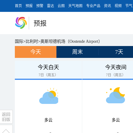
首页
预报
预警
雷达
云图
天气地图
专业产品
资讯
视频
节气
预报
国际
>
比利时
>
奥斯坦德机场（Oostende Airport）
今天
周末
7天
今天白天
今天夜间
7日（周五）
7日（周五）
多云
多云