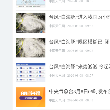
中国天气网
2026-08-08
10:05
台风“白海豚”进入我国24小时
中国天气网
2026-08-08
09:55
台风“白海豚”眼区模糊已“闭
中国天气网
2026-08-08
09:28
台风“白海豚”来势汹汹 今起
中国天气网
2026-08-08
08:57
中央气象台8月8日06时发
中国天气网
2026-08-08
08:48