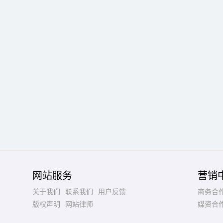
网站服务
营销
关于我们
联系我们
用户反馈
商务合
版权声明
网站律师
媒资合