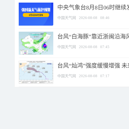
中央气象台8月8日06时继
中国天气网
2026-08-08
08:46
台风“白海豚”靠近浙闽沿海风
中国天气网
2026-08-08
07:45
台风“灿鸿”强度缓慢增强 
中国天气网
2026-08-08
07:17