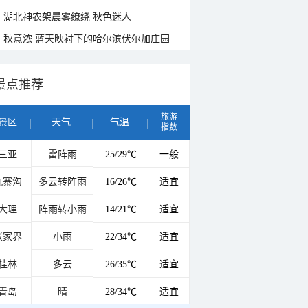
湖北神农架晨雾缭绕 秋色迷人
秋意浓 蓝天映衬下的哈尔滨伏尔加庄园
景点推荐
旅游
景区
天气
气温
指数
三亚
雷阵雨
25/29℃
一般
九寨沟
多云转阵雨
16/26℃
适宜
大理
阵雨转小雨
14/21℃
适宜
张家界
小雨
22/34℃
适宜
桂林
多云
26/35℃
适宜
青岛
晴
28/34℃
适宜