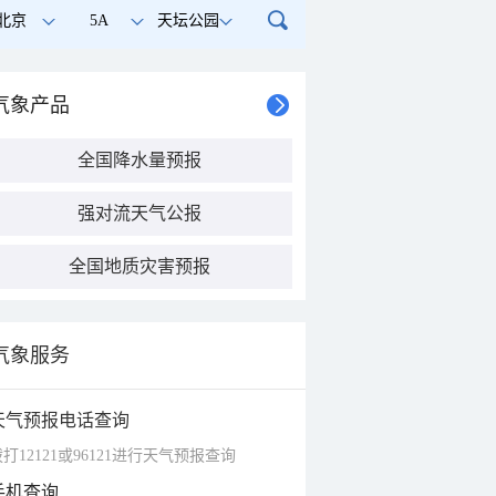
北京
5A
天坛公园
气象产品
全国降水量预报
强对流天气公报
全国地质灾害预报
气象服务
天气预报电话查询
打12121或96121进行天气预报查询
手机查询