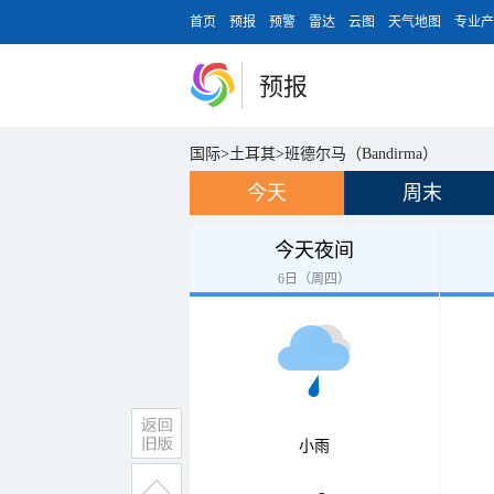
首页
预报
预警
雷达
云图
天气地图
专业产
预报
国际
>
土耳其
>
班德尔马（Bandirma）
今天
周末
今天夜间
6日（周四）
小雨