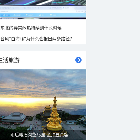
东北的异常闷热持续到什么时候
台风“白海豚”为什么会报出两条路径？
生活旅游
雨后峨眉沟壑尽显 金顶显真容