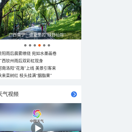
广西南宁：盛夏里的“绿野仙踪”
贵阳雨后晨雾缭绕 宛如水墨画卷
广西钦州雨后双彩虹现身
河南洛阳“花海”上线 美景引客来
秋来栾树红 枝头挂满“胭脂果”
天气视频