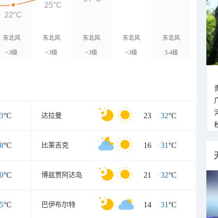
25°C
22°C
东北风
东北风
东北风
东北风
东北风
<3级
<3级
<3级
<3级
3-4级
3
°C
23
/
32
°C
达拉曼
8
°C
16
/
31
°C
比莱吉克
0
°C
21
/
32
°C
博兹贾阿达岛
5
°C
14
/
31
°C
巴伊布尔特