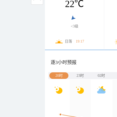
22
℃
<3级
日落
19:17
逐3小时预报
20时
23时
02时