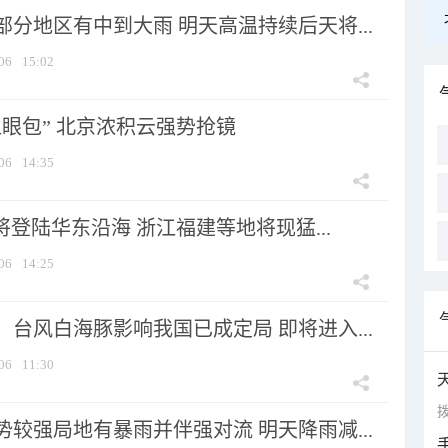
分地区有中到大雨 明天高温持续后天将...
06
15:02
显眼包” 北京浓积云强势抢镜
06
14:35
将登陆华东沿海 浙江福建等地将现猛...
06
14:25
台风白海豚影响我国已成定局 即将进入...
06
11:30
拨
较强局地有暴雨并伴强对流 明天降雨减...