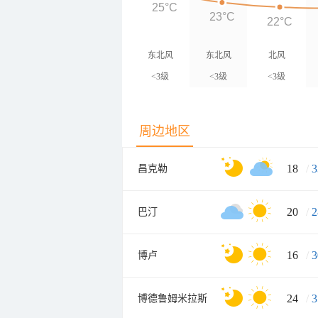
25°C
23°C
22°C
东北风
东北风
北风
<3级
<3级
<3级
周边地区
18
/
3
昌克勒
20
/
2
巴汀
16
/
3
博卢
24
/
3
博德鲁姆米拉斯