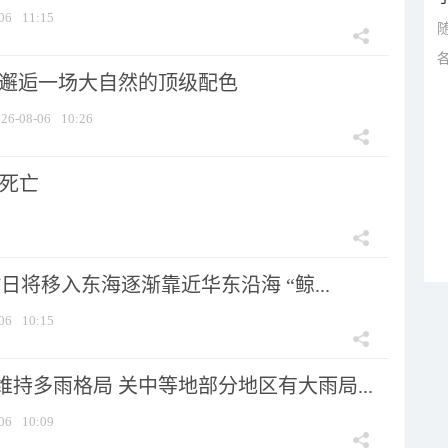
06
11:15
 邂逅一场大自然的顶级配色
26-08-06
10:26
人死亡
7日将移入东海逐渐靠近华东沿海 “鲸...
06
10:15
持多雨格局 关中等地部分地区有大雨局...
06
10:09