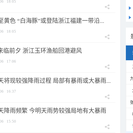
06
18:05
黄色 “白海豚”或登陆浙江福建一带沿...
06
18:05
”来临前夕 浙江玉环渔船回港避风
06
17:06
将现较强降雨过程 局部有暴雨或大暴雨...
06
16:37
天降雨频繁 今明天雨势较强局地有大暴雨
06
15:50