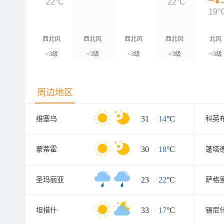
22°C
22°C
19°
西北风
西北风
西北风
西北风
北风
<3级
<3级
<3级
<3级
<3级
周边地区
31
/
14
°C
维塞乌
科英
30
/
18
°C
蒙蒂霍
蓬塔
23
/
22
°C
圣玛丽亚
萨格
33
/
17
°C
坦措什
锡尼