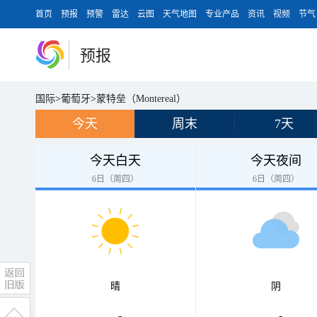
首页
预报
预警
雷达
云图
天气地图
专业产品
资讯
视频
节气
预报
国际
>
葡萄牙
>
蒙特垒（Montereal）
今天
周末
7天
今天白天
今天夜间
6日（周四）
6日（周四）
晴
阴