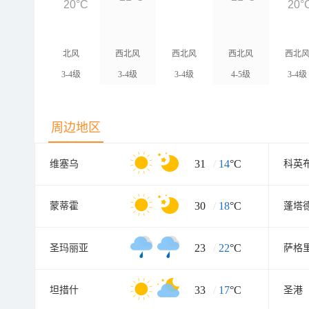
20°C
20°
北风
西北风
西北风
西北风
西北
3-4级
3-4级
3-4级
4-5级
3-4级
周边地区
31
/
14
°C
维塞乌
科英
30
/
18
°C
蒙蒂霍
蓬塔
23
/
22
°C
圣玛丽亚
萨格
33
/
17
°C
坦措什
圣港