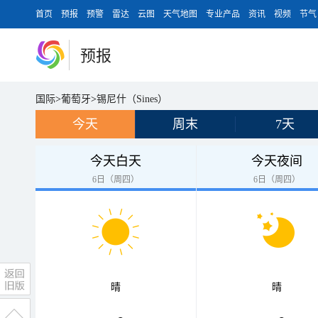
首页
预报
预警
雷达
云图
天气地图
专业产品
资讯
视频
节气
预报
国际
>
葡萄牙
>
锡尼什（Sines）
今天
周末
7天
今天白天
今天夜间
6日（周四）
6日（周四）
晴
晴