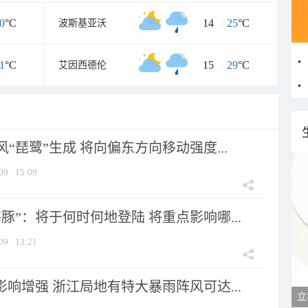
0
°C
14
/
25
°C
波斯基亚沃
1
°C
15
/
29
°C
艾因西德伦
风“琵鹭”生成 将向偏东方向移动强度...
09
15:09
豚”：将于何时何地登陆 将重点影响哪...
09
13:21
影响增强 浙江局地有特大暴雨阵风可达...
立