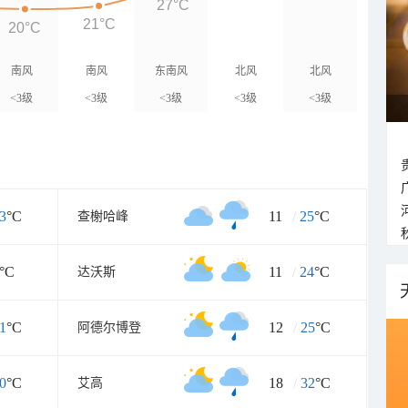
27°C
21°C
20°C
南风
南风
东南风
北风
北风
<3级
<3级
<3级
<3级
<3级
3
°C
11
/
25
°C
查榭哈峰
°C
11
/
24
°C
达沃斯
1
°C
12
/
25
°C
阿德尔博登
0
°C
18
/
32
°C
艾高