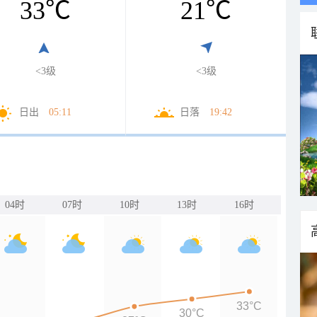
33
℃
21
℃
<3级
<3级
日出
05:11
日落
19:42
04时
07时
10时
13时
16时
33°C
30°C