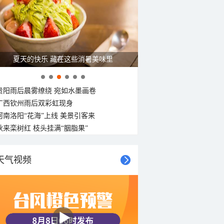
夏天的快乐 藏在这些消暑美味里
贵阳雨后晨雾缭绕 宛如水墨画卷
广西钦州雨后双彩虹现身
河南洛阳“花海”上线 美景引客来
秋来栾树红 枝头挂满“胭脂果”
天气视频