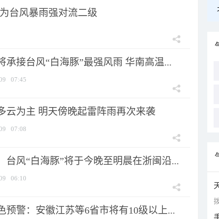
为台风暴雨强对流二级
承接台风“白海豚”最强风雨 华南高温...
09
07:45
多云为主 明天傍晚起雷阵雨再次来袭
09
07:08
台风“白海豚”将于今晚至明晨在浙闽沿...
09
06:10
拨
预警：安徽江苏等6省市将有10级以上...