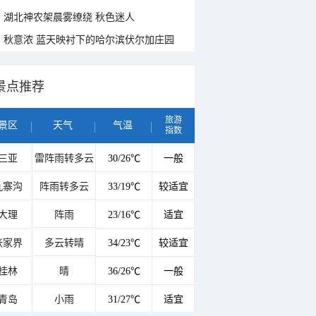
湖北神农架晨雾缭绕 秋色迷人
秋意浓 蓝天映衬下的哈尔滨伏尔加庄园
景点推荐
旅游
景区
天气
气温
指数
三亚
雷阵雨转多云
30/26℃
一般
九寨沟
阵雨转多云
33/19℃
较适宜
大理
阵雨
23/16℃
适宜
张家界
多云转晴
34/23℃
较适宜
桂林
晴
36/26℃
一般
青岛
小雨
31/27℃
适宜