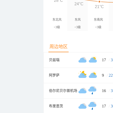
28°C
24°C
21°C
东北风
东风
东南风
<3级
<3级
<3级
周边地区
17
/
3
贝兹瑙
9
/
22
阿罗萨
16
/
3
伯尔尼贝尔普机场
17
/
3
布里恩茨