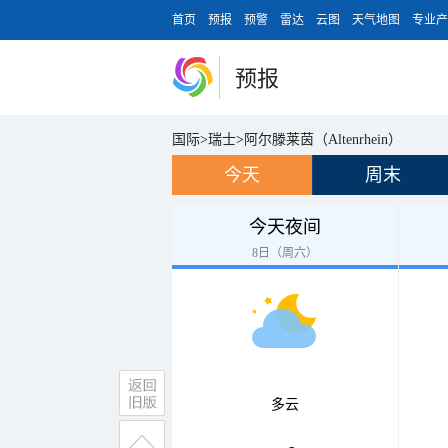
首页
预报
预警
雷达
云图
天气地图
专业产
预报
国际
>
瑞士
>
阿尔滕莱茵（Altenrhein）
今天
周末
今天夜间
8日（周六）
多云