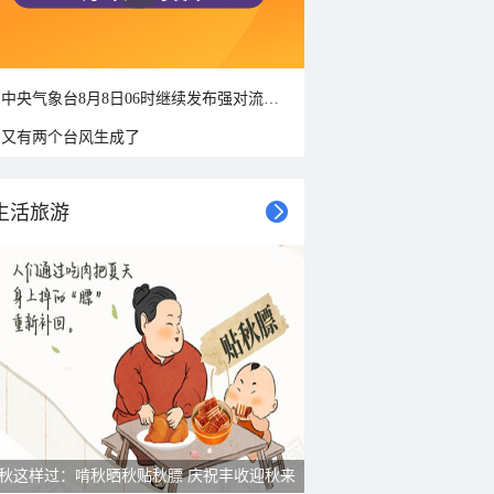
中央气象台8月8日06时继续发布强对流天气蓝色预警
又有两个台风生成了
生活旅游
秋这样过：啃秋晒秋贴秋膘 庆祝丰收迎秋来