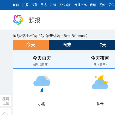
首页
预报
预警
雷达
云图
天气地图
专业产品
资讯
视频
节气
预报
国际
>
瑞士
>
伯尔尼贝尔普机场（Bern Belpmoos）
今天
周末
7天
今天白天
今天夜间
9日（周日）
9日（周日）
小雨
多云