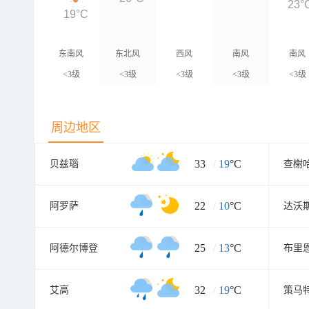
23°
19°C
东南风
东北风
西风
南风
南风
<3级
<3级
<3级
<3级
<3级
周边地区
33
/
19
°C
贝兹瑙
查榭
22
/
10
°C
阿罗萨
达沃
25
/
13
°C
阿德尔博登
布里
32
/
19
°C
艾高
策马