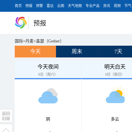
首页
预报
预警
雷达
云图
天气地图
专业产品
资讯
视频
节气
预报
国际
>
丹麦
>
盖瑟（Gedser）
今天
周末
7天
今天夜间
明天白天
8日（周六）
9日（周日）
阴
多云