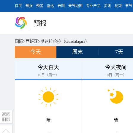
首页
预报
预警
雷达
云图
天气地图
专业产品
资讯
视频
节气
预报
国际
>
西班牙
>
瓜达拉哈拉（Guadalajara）
今天
周末
7天
今天白天
今天夜间
10日（周一）
10日（周一）
晴
晴