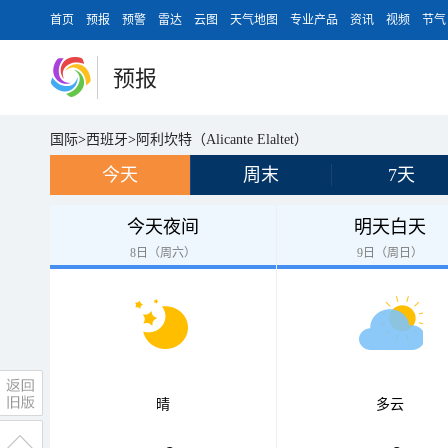
首页
预报
预警
雷达
云图
天气地图
专业产品
资讯
视频
节气
预报
国际
>
西班牙
>
阿利坎特（Alicante Elaltet）
今天
周末
7天
今天夜间
明天白天
8日（周六）
9日（周日）
晴
多云