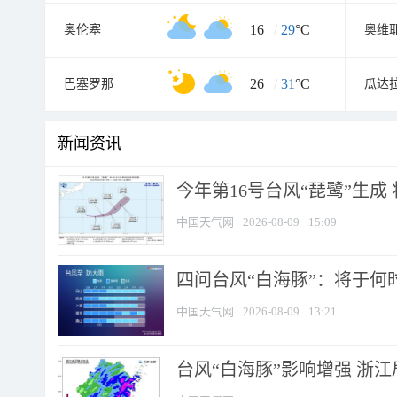
16
/
29
°C
奥伦塞
奥维
26
/
31
°C
巴塞罗那
瓜达
新闻资讯
今年第16号台风“琵鹭”生成 
中国天气网
2026-08-09
15:09
四问台风“白海豚”：将于何时
中国天气网
2026-08-09
13:21
台风“白海豚”影响增强 浙江