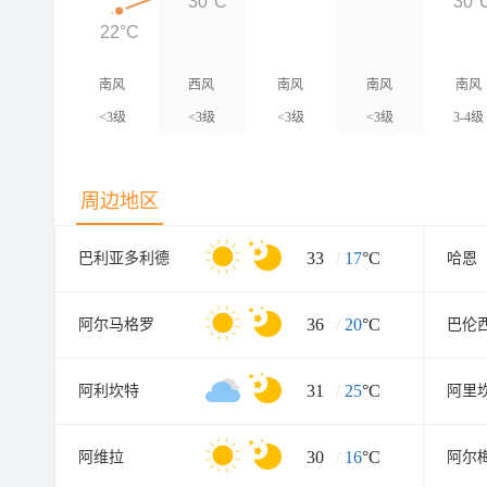
30°C
30°
22°C
南风
西风
南风
南风
南风
<3级
<3级
<3级
<3级
3-4级
周边地区
33
/
17
°C
巴利亚多利德
哈恩
36
/
20
°C
阿尔马格罗
巴伦
31
/
25
°C
阿利坎特
阿里
30
/
16
°C
阿维拉
阿尔