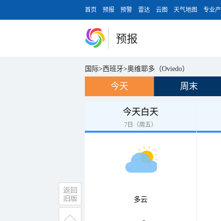
首页
预报
预警
雷达
云图
天气地图
专业产
预报
国际
>
西班牙
>
奥维耶多（Oviedo）
今天
周末
今天白天
7日（周五）
多云