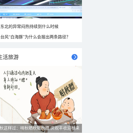
东北的异常闷热持续到什么时候
台风“白海豚”为什么会报出两条路径？
生活旅游
秋这样过：啃秋晒秋贴秋膘 庆祝丰收迎秋来