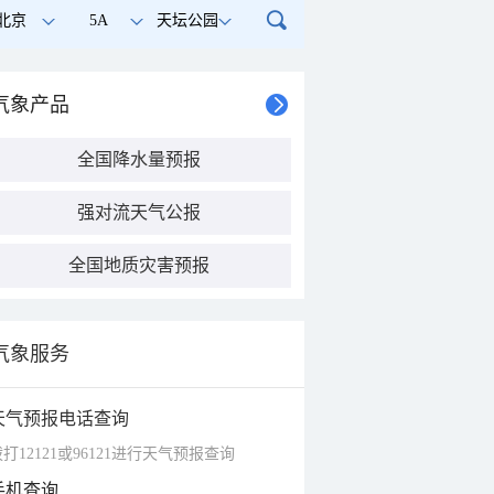
北京
5A
天坛公园
气象产品
全国降水量预报
强对流天气公报
全国地质灾害预报
气象服务
天气预报电话查询
打12121或96121进行天气预报查询
手机查询