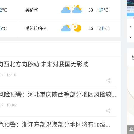
2
°C
33
/
17
°C
奥伦塞
5
°C
36
/
21
°C
瓜达拉哈拉
将向西北方向移动 未来对我国无影响
07
18:10
风险预警：河北重庆陕西等部分地区风险较...
07
18:05
预警：浙江东部沿海部分地区将有10级...
立