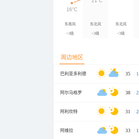
21°C
16°C
东南风
东北风
东北风
<3级
<3级
<3级
周边地区
35
/
1
巴利亚多利德
38
/
2
阿尔马格罗
31
/
2
阿利坎特
33
/
1
阿维拉