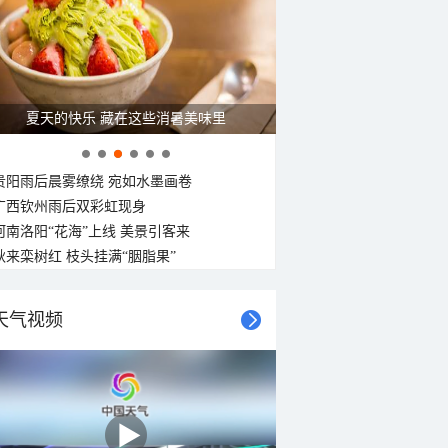
夏天的快乐 藏在这些消暑美味里
贵阳雨后晨雾缭绕 宛如水墨画卷
广西钦州雨后双彩虹现身
河南洛阳“花海”上线 美景引客来
秋来栾树红 枝头挂满“胭脂果”
天气视频