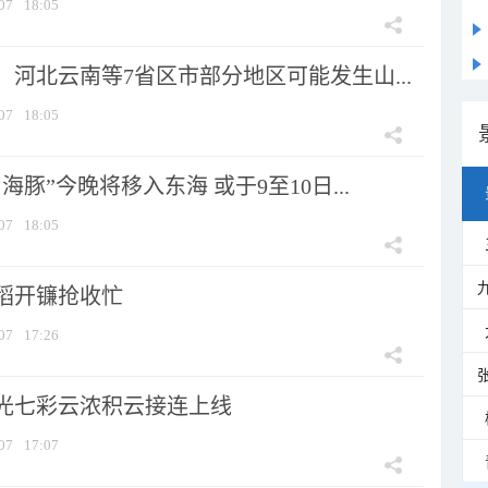
07
18:05
河北云南等7省区市部分地区可能发生山...
07
18:05
海豚”今晚将移入东海 或于9至10日...
07
18:05
稻开镰抢收忙
07
17:26
光七彩云浓积云接连上线
07
17:07