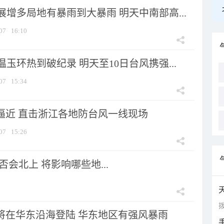
增多局地有暴雨到大暴雨 明天中南部高...
07
16:10
玉环热到破纪录 明天至10日台风携强...
07
15:34
”逼近 直击浙江各地防台风一线现场
07
15:26
会北上 将影响哪些地...
拨
”将在华东沿海登陆 华东地区有强风暴雨