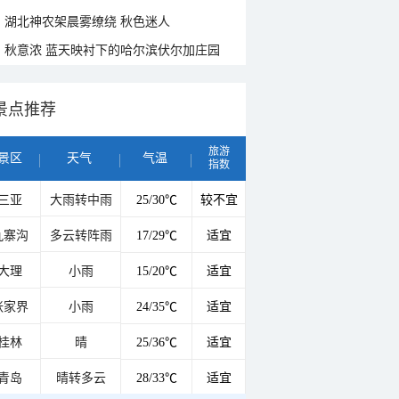
湖北神农架晨雾缭绕 秋色迷人
秋意浓 蓝天映衬下的哈尔滨伏尔加庄园
景点推荐
旅游
景区
天气
气温
指数
三亚
大雨转中雨
25/30℃
较不宜
九寨沟
多云转阵雨
17/29℃
适宜
大理
小雨
15/20℃
适宜
张家界
小雨
24/35℃
适宜
桂林
晴
25/36℃
适宜
青岛
晴转多云
28/33℃
适宜