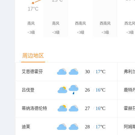
17°C
南风
南风
西南风
西南风
西北
<3级
<3级
<3级
<3级
<3级
周边地区
30
/
17
°C
艾恩德霍芬
弗利
26
/
16
°C
吕伐登
鹿特
27
/
16
°C
蒂纳洛德伦特
霍赫
28
/
17
°C
迪莱
阿姆