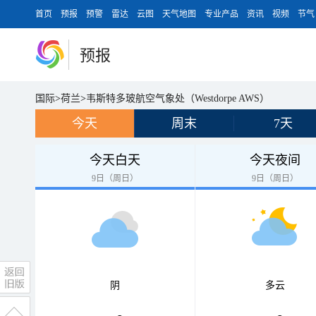
首页
预报
预警
雷达
云图
天气地图
专业产品
资讯
视频
节气
预报
国际
>
荷兰
>
韦斯特多玻航空气象处（Westdorpe AWS）
今天
周末
7天
今天白天
今天夜间
9日（周日）
9日（周日）
阴
多云