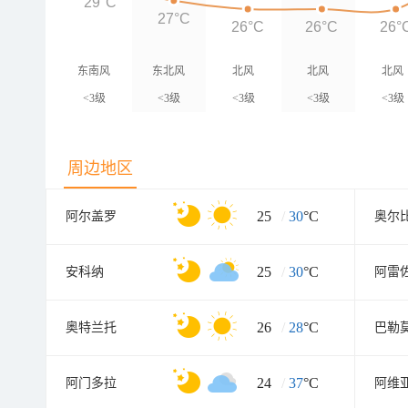
29°C
27°C
26°C
26°C
26°
东南风
东北风
北风
北风
北风
<3级
<3级
<3级
<3级
<3级
周边地区
25
/
30
°C
阿尔盖罗
奥尔
25
/
30
°C
安科纳
阿雷
26
/
28
°C
奥特兰托
巴勒
24
/
37
°C
阿门多拉
阿维