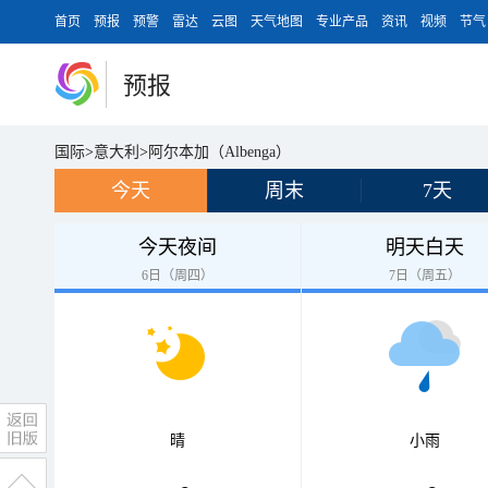
首页
预报
预警
雷达
云图
天气地图
专业产品
资讯
视频
节气
预报
国际
>
意大利
>
阿尔本加（Albenga）
今天
周末
7天
今天夜间
明天白天
6日（周四）
7日（周五）
晴
小雨