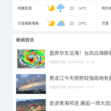
23
/
36
°C
阿维亚诺
阿尔
25
/
29
°C
贝亚维斯塔角
巴里
新闻资讯
直奔华东沿海！台风白海豚影
中国天气网
2026-08-06
11:30
黑龙江今天雨势较强局地有暴
中国天气网
2026-08-06
11:15
走进青海祁连 邂逅一场大