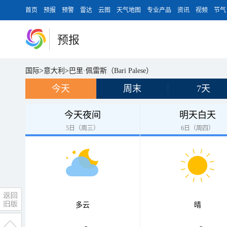
首页
预报
预警
雷达
云图
天气地图
专业产品
资讯
视频
节气
预报
国际
>
意大利
>
巴里·佩雷斯（Bari Palese）
今天
周末
7天
今天夜间
明天白天
5日（周三）
6日（周四）
多云
晴