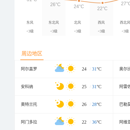
27°
26°C
24°C
22°C
东风
东北风
北风
西风
西北
<3级
<3级
<3级
<3级
<3级
周边地区
24
/
31
°C
阿尔盖罗
奥尔
25
/
31
°C
安科纳
阿雷
26
/
28
°C
奥特兰托
巴勒
22
/
36
°C
阿门多拉
阿维