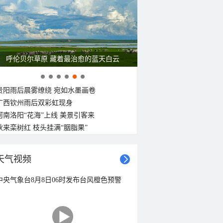
呼伦贝尔草原 藏着最治愈的蓝天白云
贵阳雨后晨雾缭绕 宛如水墨画卷
广西钦州雨后双彩虹现身
河南洛阳“花海”上线 美景引客来
秋来栾树红 枝头挂满“胭脂果”
天气视频