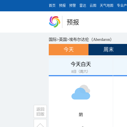
首页
预报
预警
雷达
云图
天气地图
专业产
预报
国际
>
英国
>
埃布尔达伦（Aberdaron）
今天
周末
今天白天
8日（周六）
阴