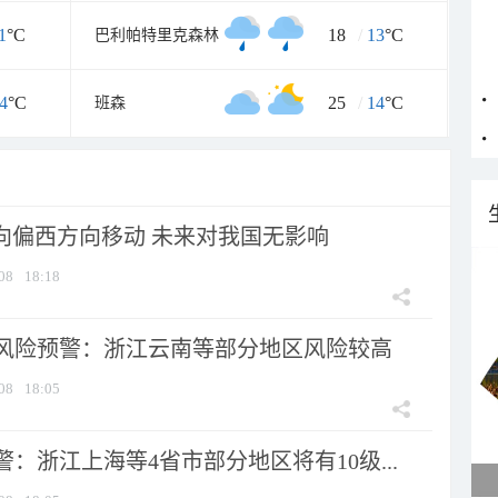
1
°C
18
/
13
°C
巴利帕特里克森林
4
°C
25
/
14
°C
班森
将向偏西方向移动 未来对我国无影响
08
18:18
风险预警：浙江云南等部分地区风险较高
08
18:05
：浙江上海等4省市部分地区将有10级...