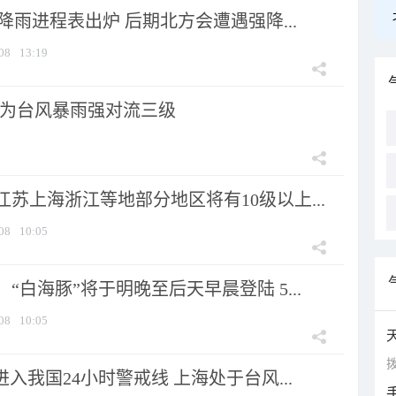
 降雨进程表出炉 后期北方会遭遇强降...
08
13:19
为台风暴雨强对流三级
苏上海浙江等地部分地区将有10级以上...
08
10:05
“白海豚”将于明晚至后天早晨登陆 5...
08
10:05
拨
进入我国24小时警戒线 上海处于台风...