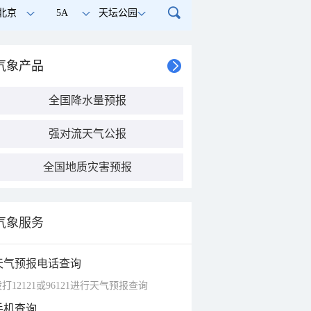
北京
5A
天坛公园
气象产品
全国降水量预报
强对流天气公报
全国地质灾害预报
气象服务
天气预报电话查询
打12121或96121进行天气预报查询
手机查询