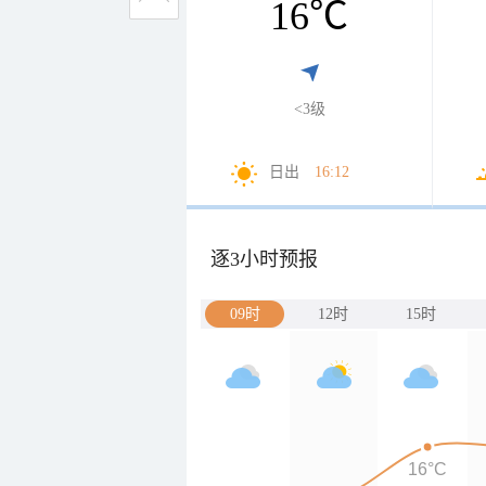
16
℃
<3级
日出
16:12
逐3小时预报
09时
12时
15时
16°C