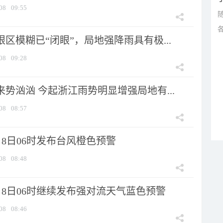
08
09:55
眼区模糊已“闭眼”，局地强降雨具有极...
08
09:28
来势汹汹 今起浙江雨势明显增强局地有...
08
08:57
8日06时发布台风橙色预警
08
08:48
月8日06时继续发布强对流天气蓝色预警
08
08:46