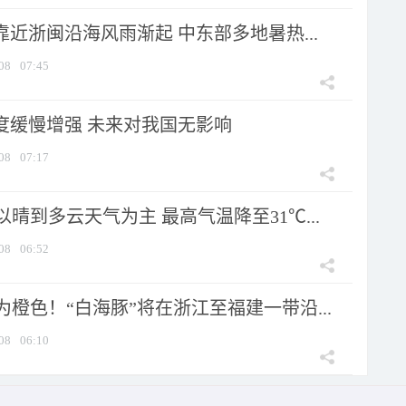
靠近浙闽沿海风雨渐起 中东部多地暑热...
08
07:45
强度缓慢增强 未来对我国无影响
08
07:17
晴到多云天气为主 最高气温降至31℃...
08
06:52
橙色！“白海豚”将在浙江至福建一带沿...
08
06:10