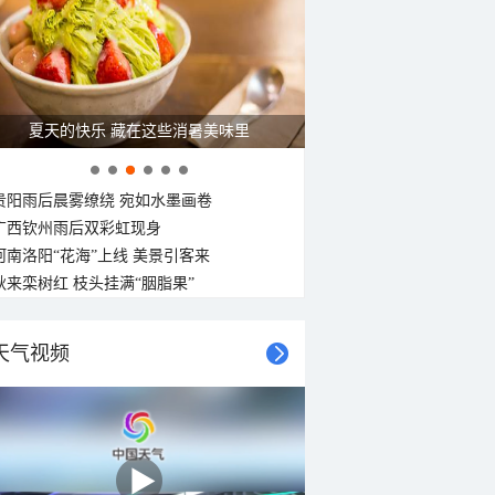
夏天的快乐 藏在这些消暑美味里
贵阳雨后晨雾缭绕 宛如水墨画卷
广西钦州雨后双彩虹现身
河南洛阳“花海”上线 美景引客来
秋来栾树红 枝头挂满“胭脂果”
天气视频