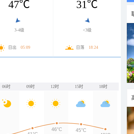
47
℃
31
℃
3-4级
<3级
日出
05:09
日落
18:24
06时
09时
12时
15时
18时
46°C
45°C