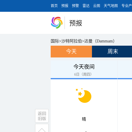
首页
预报
预警
雷达
云图
天气地图
专业产
预报
国际
>
沙特阿拉伯
>
达曼（Dammam）
今天
周末
今天夜间
6日（周四）
晴