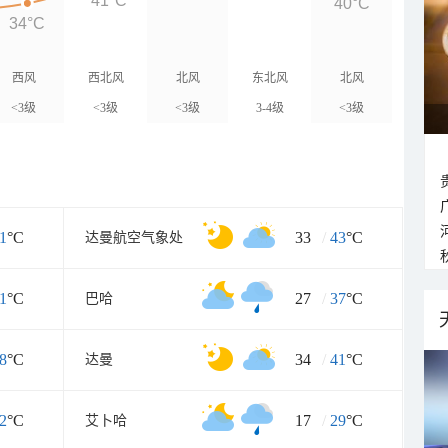
41°C
40°C
34°C
西风
西北风
北风
东北风
北风
<3级
<3级
<3级
3-4级
<3级
1
°C
33
/
43
°C
达曼航空气象处
1
°C
27
/
37
°C
巴哈
8
°C
34
/
41
°C
达曼
2
°C
17
/
29
°C
艾卜哈