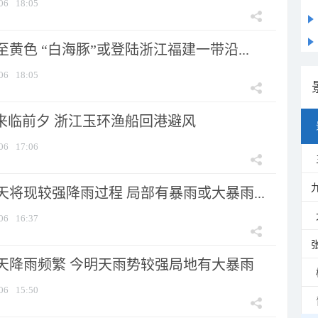
06
18:05
黄色 “白海豚”或登陆浙江福建一带沿...
06
18:05
”来临前夕 浙江玉环渔船回港避风
06
17:06
将现较强降雨过程 局部有暴雨或大暴雨...
06
16:37
天降雨频繁 今明天雨势较强局地有大暴雨
06
15:50