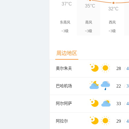
37°C
35°C
32°C
东南风
南风
西风
<3级
<3级
<3级
周边地区
28
/
4
奥尔朱夫
22
/
3
巴哈机场
33
/
4
阿尔阿萨
29
/
4
阿拉尔