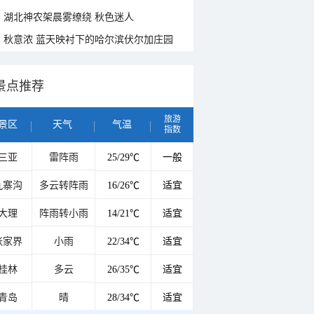
湖北神农架晨雾缭绕 秋色迷人
秋意浓 蓝天映衬下的哈尔滨伏尔加庄园
景点推荐
旅游
景区
天气
气温
指数
三亚
雷阵雨
25/29℃
一般
九寨沟
多云转阵雨
16/26℃
适宜
大理
阵雨转小雨
14/21℃
适宜
张家界
小雨
22/34℃
适宜
桂林
多云
26/35℃
适宜
青岛
晴
28/34℃
适宜