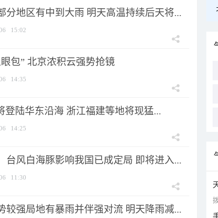
分地区有中到大雨 明天高温持续后天将...
06
15:02
显眼包” 北京浓积云强势抢镜
06
14:35
将登陆华东沿海 浙江福建等地将现猛...
06
14:25
台风白海豚影响我国已成定局 即将进入...
06
11:30
拨
较强局地有暴雨并伴强对流 明天降雨减...