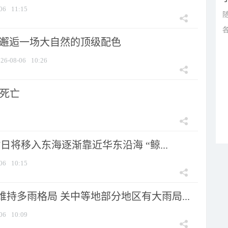
06
11:15
 邂逅一场大自然的顶级配色
26-08-06
10:26
人死亡
7日将移入东海逐渐靠近华东沿海 “鲸...
06
10:15
持多雨格局 关中等地部分地区有大雨局...
06
10:09