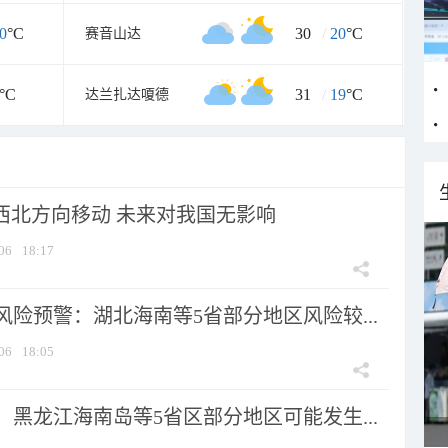
0
°C
30
/
20
°C
赛音山达
°C
31
/
19
°C
达兰扎达嗄德
向西北方向移动 未来对我国无影响
06
18:17
险预警：湖北海南等5省部分地区风险较...
06
18:05
黑龙江海南岛等5省区部分地区可能发生...