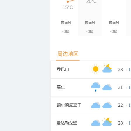
20°C
15°C
东南风
东南风
东南风
<3级
<3级
<3级
周边地区
23
/
1
乔巴山
31
/
1
慕仁
22
/
1
额尔德尼查干
28
/
1
曼达勒戈壁