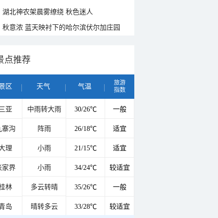
湖北神农架晨雾缭绕 秋色迷人
秋意浓 蓝天映衬下的哈尔滨伏尔加庄园
景点推荐
旅游
景区
天气
气温
指数
三亚
中雨转大雨
30/26℃
一般
九寨沟
阵雨
26/18℃
适宜
大理
小雨
21/15℃
适宜
张家界
小雨
34/24℃
较适宜
桂林
多云转晴
35/26℃
一般
青岛
晴转多云
33/28℃
较适宜