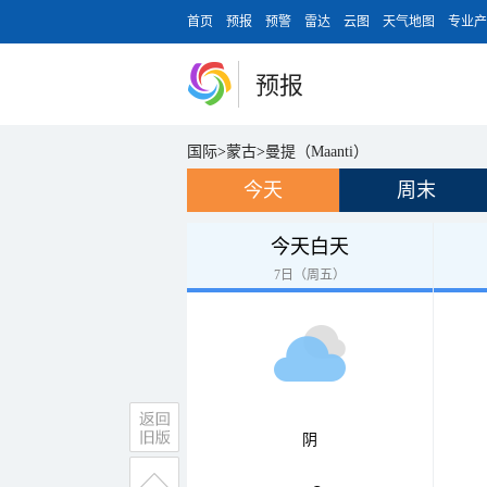
首页
预报
预警
雷达
云图
天气地图
专业产
预报
国际
>
蒙古
>
曼提（Maanti）
今天
周末
今天白天
7日（周五）
阴