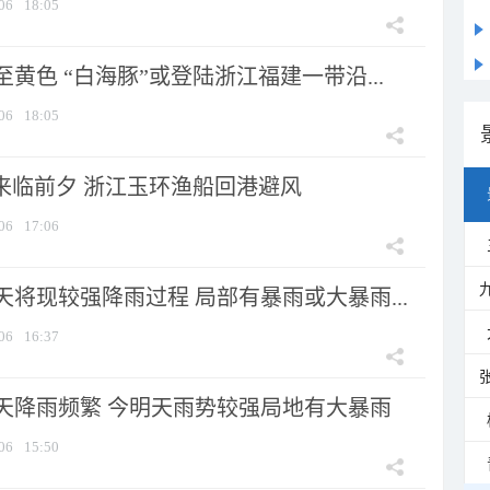
06
18:05
黄色 “白海豚”或登陆浙江福建一带沿...
06
18:05
”来临前夕 浙江玉环渔船回港避风
06
17:06
将现较强降雨过程 局部有暴雨或大暴雨...
06
16:37
天降雨频繁 今明天雨势较强局地有大暴雨
06
15:50