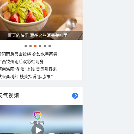
夏天的快乐 藏在这些消暑美味里
贵阳雨后晨雾缭绕 宛如水墨画卷
广西钦州雨后双彩虹现身
河南洛阳“花海”上线 美景引客来
秋来栾树红 枝头挂满“胭脂果”
天气视频