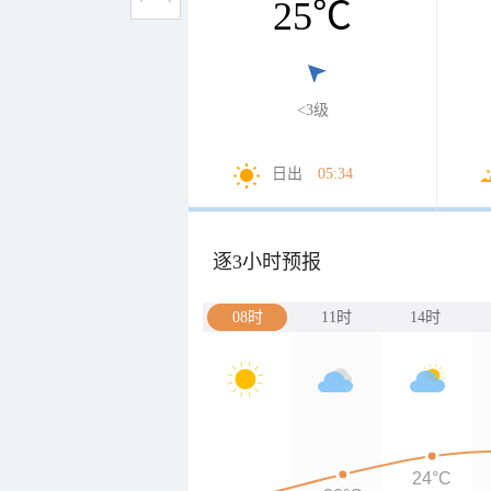
25
℃
<3级
日出
05:34
逐3小时预报
08时
11时
14时
24°C