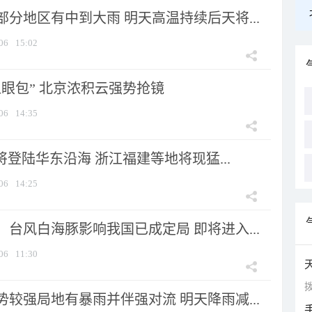
分地区有中到大雨 明天高温持续后天将...
06
15:02
显眼包” 北京浓积云强势抢镜
06
14:35
将登陆华东沿海 浙江福建等地将现猛...
06
14:25
台风白海豚影响我国已成定局 即将进入...
06
11:30
拨
较强局地有暴雨并伴强对流 明天降雨减...