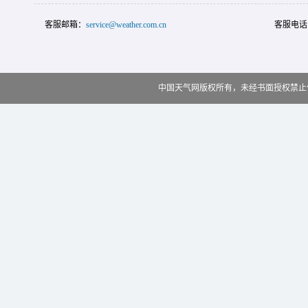
客服邮箱：
service@weather.com.cn
客服电话
中国天气网版权所有，未经书面授权禁止使用 