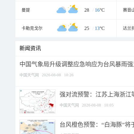
28
/
16
°C
曼提
赛音
25
/
13
°C
卡勒克戈尔
达兰
新闻资讯
中国气象局升级调整应急响应为台风暴雨强
中国天气网
2026-08-08
10:26
强对流预警：江苏上海浙江等地
中国天气网
2026-08-08
10:05
台风橙色预警：“白海豚”将于