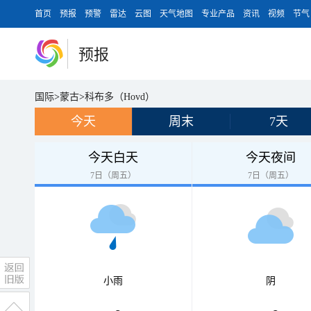
首页
预报
预警
雷达
云图
天气地图
专业产品
资讯
视频
节气
预报
国际
>
蒙古
>
科布多（Hovd）
今天
周末
7天
今天白天
今天夜间
7日（周五）
7日（周五）
小雨
阴