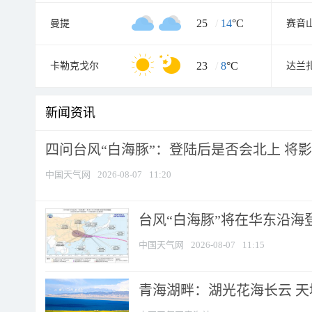
25
/
14
°C
曼提
赛音
23
/
8
°C
卡勒克戈尔
达兰
新闻资讯
四问台风“白海豚”：登陆后是否会北上 将影响
中国天气网
2026-08-07
11:20
台风“白海豚”将在华东沿海
中国天气网
2026-08-07
11:15
青海湖畔：湖光花海长云 