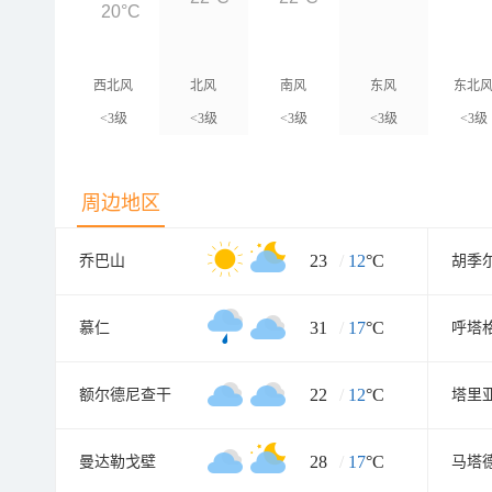
20°C
西北风
北风
南风
东风
东北
<3级
<3级
<3级
<3级
<3级
周边地区
23
/
12
°C
乔巴山
胡季
31
/
17
°C
慕仁
呼塔
22
/
12
°C
额尔德尼查干
塔里
28
/
17
°C
曼达勒戈壁
马塔