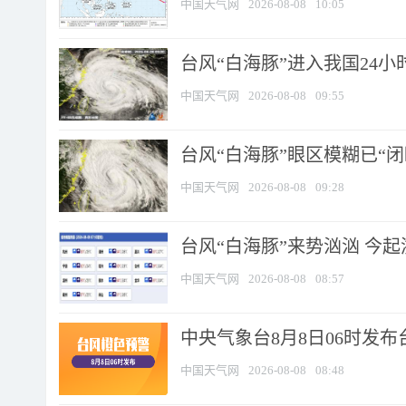
中国天气网
2026-08-08
10:05
台风“白海豚”进入我国24小时
中国天气网
2026-08-08
09:55
台风“白海豚”眼区模糊已“闭
中国天气网
2026-08-08
09:28
台风“白海豚”来势汹汹 今起
中国天气网
2026-08-08
08:57
中央气象台8月8日06时发
中国天气网
2026-08-08
08:48