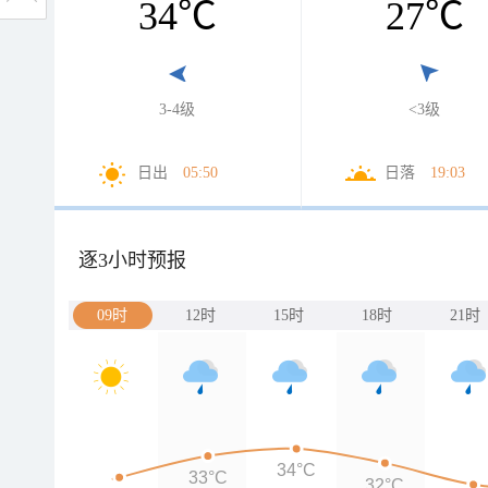
34
℃
27
℃
3-4级
<3级
日出
05:50
日落
19:03
逐3小时预报
09时
12时
15时
18时
21时
34°C
33°C
32°C