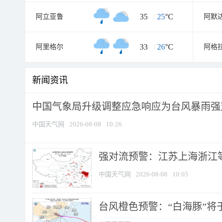
35
/
25
°C
阿立亚鲁
阿默
33
/
26
°C
阿里格尔
阿格
新闻资讯
中国气象局升级调整应急响应为台风暴雨强
中国天气网
2026-08-08
10:26
强对流预警：江苏上海浙江等地
中国天气网
2026-08-08
10:05
台风橙色预警：“白海豚”将于