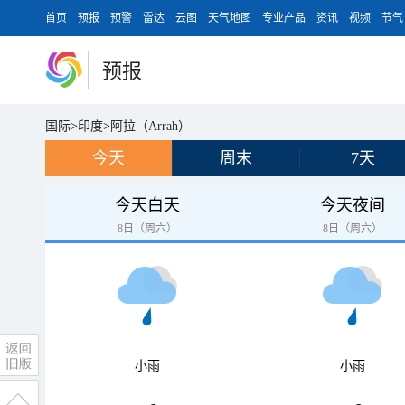
首页
预报
预警
雷达
云图
天气地图
专业产品
资讯
视频
节气
预报
国际
>
印度
>
阿拉（Arrah）
今天
周末
7天
今天白天
今天夜间
8日（周六）
8日（周六）
小雨
小雨