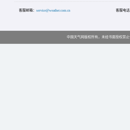
客服邮箱：
service@weather.com.cn
客服电话
中国天气网版权所有，未经书面授权禁止使用 