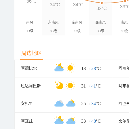
36°C
34°C
34°C
33°
32°C
南风
东南风
东南风
西南风
南风
<3级
<3级
<3级
<3级
<3级
周边地区
13
/
28
°C
阿德比尔
阿哈
31
/
41
°C
班达阿巴斯
阿布
25
/
34
°C
安扎里
阿巴
33
/
48
°C
阿瓦兹
比尔