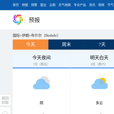
首页
预报
预警
雷达
云图
天气地图
专业产品
资讯
视频
节气
预报
国际
>
伊朗
>
布什尔（Bushehr）
今天
周末
7天
今天夜间
明天白天
7日（周五）
8日（周六）
阴
多云