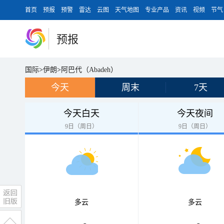
首页
预报
预警
雷达
云图
天气地图
专业产品
资讯
视频
节气
预报
国际
>
伊朗
>
阿巴代（Abadeh）
今天
周末
7天
今天白天
今天夜间
9日（周日）
9日（周日）
多云
多云