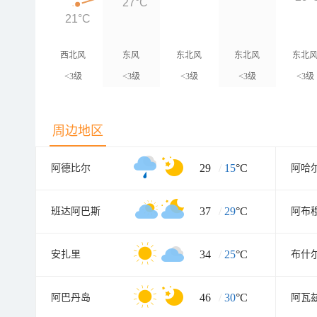
27°C
21°C
西北风
东风
东北风
东北风
东北
<3级
<3级
<3级
<3级
<3级
周边地区
29
/
15
°C
阿德比尔
阿哈
37
/
29
°C
班达阿巴斯
阿布
34
/
25
°C
安扎里
布什
46
/
30
°C
阿巴丹岛
阿瓦