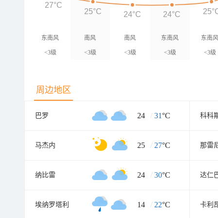
27°C
25°C
25°
24°C
24°C
东南风
南风
南风
东南风
东南
<3级
<3级
<3级
<3级
<3级
周边地区
24
/
31
°C
巴罗
科科
25
/
27
°C
马杰内
那雷
24
/
30
°C
纳比雷
达仁
14
/
22
°C
埃纳罗塔利
卡利