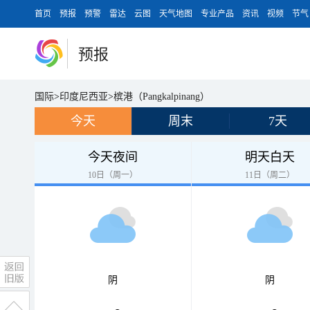
首页
预报
预警
雷达
云图
天气地图
专业产品
资讯
视频
节气
预报
国际
>
印度尼西亚
>
槟港（Pangkalpinang）
今天
周末
7天
今天夜间
明天白天
10日（周一）
11日（周二）
阴
阴