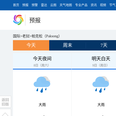
首页
预报
预警
雷达
云图
天气地图
专业产品
资讯
视频
节气
预报
国际
>
老挝
>
帕克松（Paksong）
今天
周末
7天
今天夜间
明天白天
8日（周六）
9日（周日）
大雨
大雨