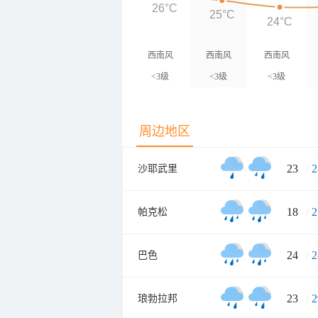
26°C
25°C
24°C
西南风
西南风
西南风
<3级
<3级
<3级
周边地区
23
/
2
沙耶武里
18
/
2
帕克松
24
/
2
巴色
23
/
2
琅勃拉邦