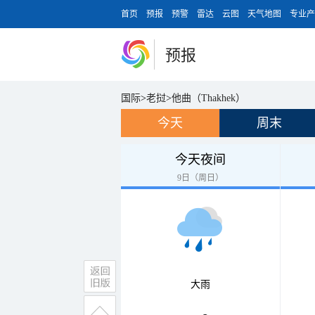
首页
预报
预警
雷达
云图
天气地图
专业产
预报
国际
>
老挝
>
他曲（Thakhek）
今天
周末
今天夜间
9日（周日）
大雨