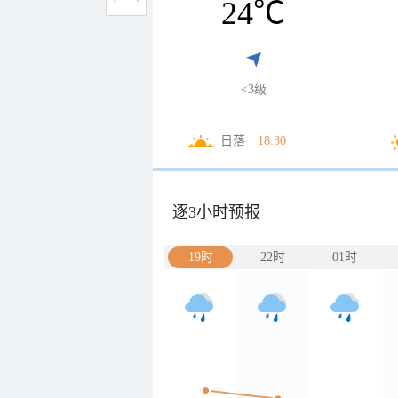
24
℃
<3级
日落
18:30
逐3小时预报
19时
22时
01时