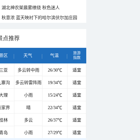
湖北神农架晨雾缭绕 秋色迷人
秋意浓 蓝天映衬下的哈尔滨伏尔加庄园
景点推荐
旅游
景区
天气
气温
指数
三亚
多云转中雨
26/30℃
适宜
九寨沟
多云转雷阵雨
19/34℃
适宜
大理
小雨
15/24℃
适宜
张家界
晴
22/34℃
适宜
桂林
多云
26/37℃
适宜
青岛
小雨
27/29℃
适宜