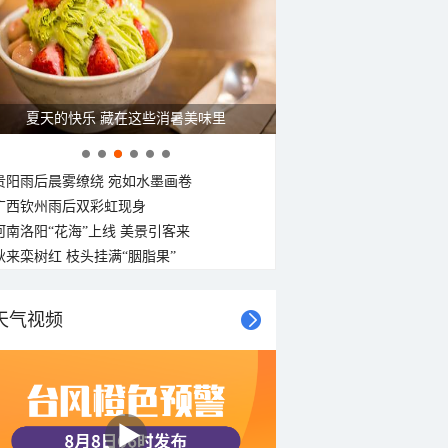
夏天的快乐 藏在这些消暑美味里
贵阳雨后晨雾缭绕 宛如水墨画卷
广西钦州雨后双彩虹现身
河南洛阳“花海”上线 美景引客来
秋来栾树红 枝头挂满“胭脂果”
天气视频