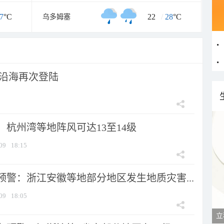
7
°C
22
/
28
°C
乌多姆塞
市沿海再次登陆
：杭州湾等地阵风可达13至14级
09
18:15
预警：浙江安徽等地部分地区发生地质灾害...
09
18:05
立