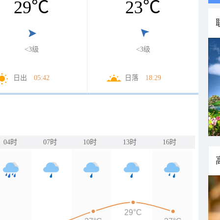
29
℃
23
℃
<3级
<3级
日出
05:42
日落
18:29
04时
07时
10时
13时
16时
29°C