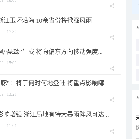
09
18:05
浙江玉环沿海 10余省份将掀强风雨
09
17:30
风“琵鹭”生成 将向偏东方向移动强度...
09
15:09
豚”：将于何时何地登陆 将重点影响哪...
09
13:21
影响增强 浙江局地有特大暴雨阵风可达...
09
11:01
拨