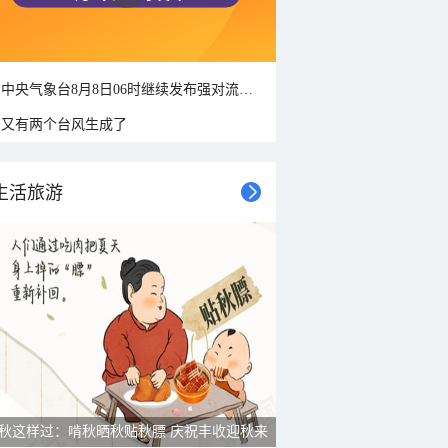
中央气象台8月8日06时继续发布强对流天气蓝色预警
又有两个台风生成了
生活旅游
秋这样过：啃秋晒秋贴秋膘 庆祝丰收迎秋来