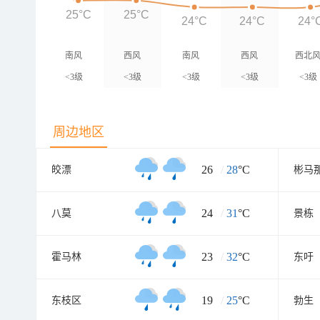
25°C
25°C
24°C
24°C
24°
南风
西风
南风
西风
西北
<3级
<3级
<3级
<3级
<3级
周边地区
26
/
28
°C
皎漂
彬马
24
/
31
°C
八莫
景栋
23
/
32
°C
霍马林
东吁
19
/
25
°C
东枝区
勃生