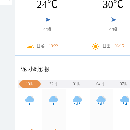
24
℃
30
℃
<3级
<3级
日落
19:22
日出
06:15
逐3小时预报
19时
22时
01时
04时
07时