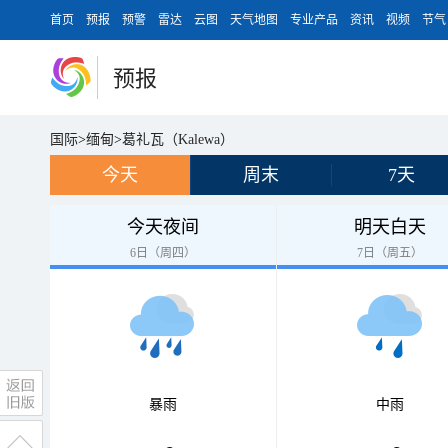
首页
预报
预警
雷达
云图
天气地图
专业产品
资讯
视频
节气
预报
国际
>
缅甸
>
葛礼瓦（Kalewa）
今天
周末
7天
今天夜间
明天白天
6日（周四）
7日（周五）
暴雨
中雨