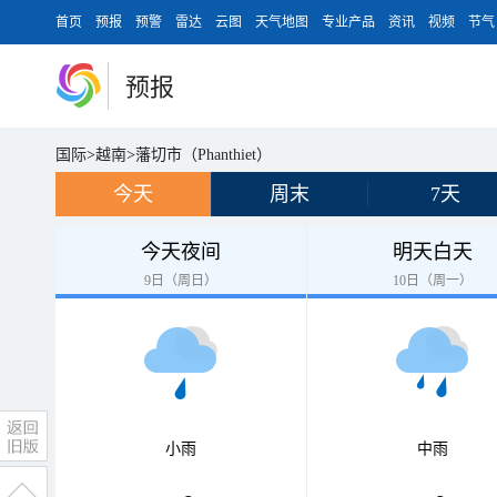
首页
预报
预警
雷达
云图
天气地图
专业产品
资讯
视频
节气
预报
国际
>
越南
>
藩切市（Phanthiet）
今天
周末
7天
今天夜间
明天白天
9日（周日）
10日（周一）
小雨
中雨