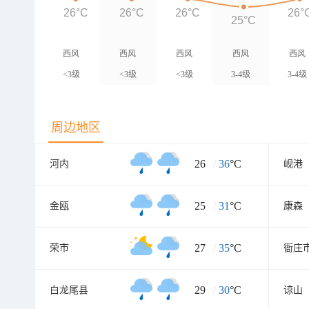
26°C
26°C
26°C
26°
25°C
西风
西风
西风
西风
西风
<3级
<3级
<3级
3-4级
3-4级
周边地区
26
/
36
°C
河内
岘港
25
/
31
°C
金瓯
康森
27
/
35
°C
荣市
衙庄
29
/
30
°C
白龙尾县
谅山