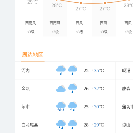
29°C
28°C
28°
27°C
27°C
西南风
西南风
西风
西风
西风
<3级
<3级
<3级
<3级
<3级
周边地区
25
/
35
°C
河内
岘港
26
/
32
°C
金瓯
康森
25
/
30
°C
荣市
藩切
28
/
29
°C
白龙尾县
谅山