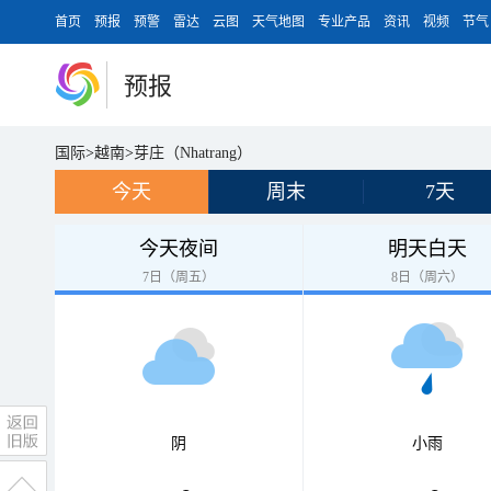
首页
预报
预警
雷达
云图
天气地图
专业产品
资讯
视频
节气
预报
国际
>
越南
>
芽庄（Nhatrang）
今天
周末
7天
今天夜间
明天白天
7日（周五）
8日（周六）
阴
小雨